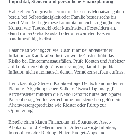
Liquidität, Steuern und persönliche Finanzplanung
Halte einen Notgroschen von drei bis sechs Monatsausgaben
bereit, bei Selbstständigkeit oder Familie besser sechs bis
zwölf Monate. Lege diese Liquidität in leicht zugänglichen
Konten wie Tagesgeld oder kurzfristigen Festgeldern an,
damit du bei Gehaltsausfall oder unerwarteten Kosten
handlungsfähig bleibst.
Balance ist wichtig: zu viel Cash führt bei andauernder
Inflation zu Kaufkraftverlust, zu wenig Cash erhöht das
Risiko bei Einkommensausfällen. Prüfe Konten und Anbieter
auf konkurrenzfähige Zinsanpassungen, damit Liquidität
Inflation nicht automatisch deinen Vermögensaufbau auffrisst.
Berücksichtige Steuern Kapitalerträge Deutschland in deiner
Planung. Abgeltungsteuer, Solidaritätszuschlag und ggf.
Kirchensteuer mindern die Netto-Rendite; nutze den Sparer-
Pauschbetrag, Verlustverrechnung und steuerlich geförderte
Altersvorsorgeprodukte wie Riester oder Rürup zur
Optimierung.
Erstelle einen klaren Finanzplan mit Sparquote, Asset-
Allokation und Zielterminen für Altersvorsorge Inflation,
Immobilien oder Bildung. Nutze Budget-Apps und