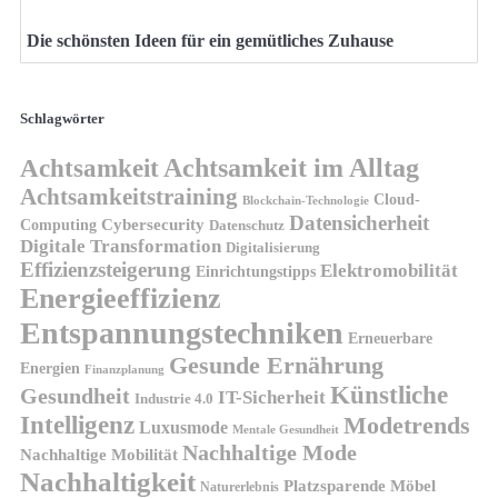
Die schönsten Ideen für ein gemütliches Zuhause
Schlagwörter
Achtsamkeit
Achtsamkeit im Alltag
Achtsamkeitstraining
Cloud-
Blockchain-Technologie
Datensicherheit
Cybersecurity
Computing
Datenschutz
Digitale Transformation
Digitalisierung
Effizienzsteigerung
Elektromobilität
Einrichtungstipps
Energieeffizienz
Entspannungstechniken
Erneuerbare
Gesunde Ernährung
Energien
Finanzplanung
Künstliche
Gesundheit
IT-Sicherheit
Industrie 4.0
Intelligenz
Modetrends
Luxusmode
Mentale Gesundheit
Nachhaltige Mode
Nachhaltige Mobilität
Nachhaltigkeit
Platzsparende Möbel
Naturerlebnis