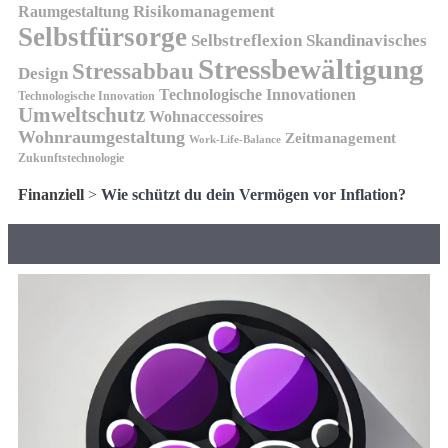
Risikomanagement
Raumgestaltung
Selbstfürsorge
Skandinavisches
Selbstreflexion
Stressbewältigung
Stressabbau
Design
Technologische Innovationen
Technologische Innovation
Umweltschutz
Wohnaccessoires
Wohnraumgestaltung
Zeitmanagement
Work-Life-Balance
Zukunftstechnologie
Finanziell
>
Wie schützt du dein Vermögen vor Inflation?