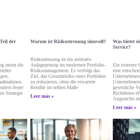
Teil der
Warum ist Risikostreuung sinnvoll?
Was bietet e
Service?
Risikostreuung ist ein zentrales
g meint die
Anlageprinzip im modernen Portfolio-
Ein externer 
ieller
Risikomanagement. Es verfolgt das
eine entschei
ngen,
Ziel, das Gesamtrisiko eines Portfolios
Unternehmens
maßnahmen.
zu reduzieren, ohne die erwartete
Unternehmen d
ndern fester
Rendite im selben Maße
gesetzliche V
en Strategie
Richtlinien ef
Leer más »
Angesichts d
Leer más »