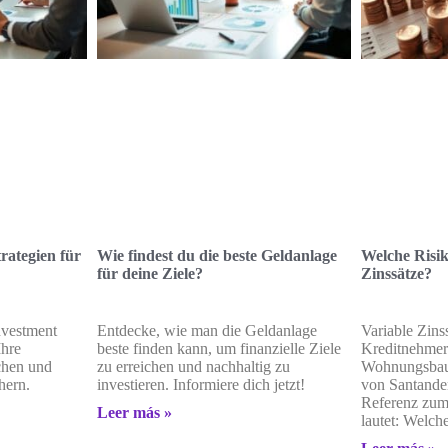
rategien für
Wie findest du die beste Geldanlage
Welche Risik
für deine Ziele?
Zinssätze?
nvestment
Entdecke, wie man die Geldanlage
Variable Zinss
Ihre
beste finden kann, um finanzielle Ziele
Kreditnehmer
ichen und
zu erreichen und nachhaltig zu
Wohnungsbauk
hern.
investieren. Informiere dich jetzt!
von Santande
Referenz zum 
Leer más »
lautet: Welch