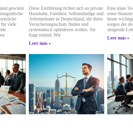
land gewinnt
Diese Einführung richtet sich an private
Eine klare Vo
emografische
Haushalte, Familien, Selbstständige und
seine finanzie
setzliche
Arbeitnehmer in Deutschland, die ihren
heute wichtig
für viele
Versicherungsschutz finden und
sorgen der d
ende
systematisch optimieren wollen. Sie
steigende Le
den
fragt zentral: Wie
Leer más »
Leer más »