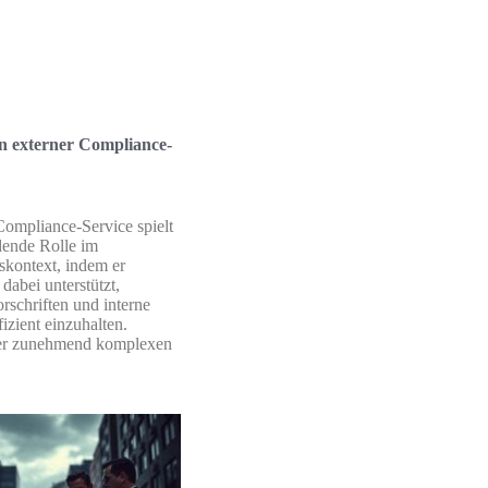
in externer Compliance-
Compliance-Service spielt
dende Rolle im
kontext, indem er
abei unterstützt,
orschriften und interne
fizient einzuhalten.
er zunehmend komplexen