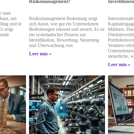
Risikomanagement?
Investitione
ie man
fbaut, um
Risikomanagement Bedeutung zeigt
International
lltag und in
sich daran, wie gut ein Unternehmen
Kapitalengag
r zeigt
Bedrohungen erkennt und steuert. Es ist
Märkten. Das
sende
ein systematischer Prozess zur
Direktinvestit
Identifikation, Bewertung, Steuerung
Portfolioinve
und Überwachung von
Ventures erfo
Unternehmen 
Leer más »
steuerliche, 
Leer más »