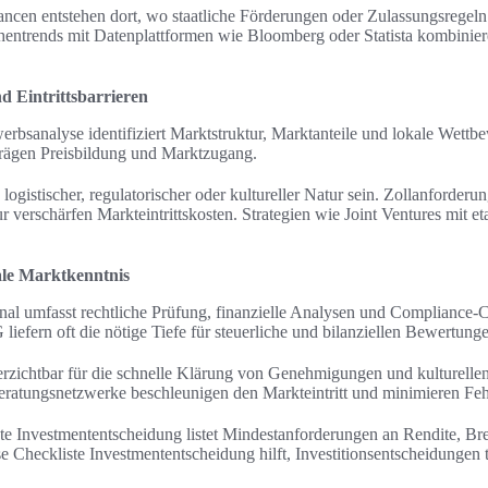
ncen entstehen dort, wo staatliche Förderungen oder Zulassungsregel
chentrends mit Datenplattformen wie Bloomberg oder Statista kombinie
 Eintrittsbarrieren
rbsanalyse identifiziert Marktstruktur, Marktanteile und lokale Wettb
rägen Preisbildung und Marktzugang.
 logistischer, regulatorischer oder kultureller Natur sein. Zollanforderu
r verschärfen Markteintrittskosten. Strategien wie Joint Ventures mit et
ale Marktkenntnis
nal umfasst rechtliche Prüfung, finanzielle Analysen und Compliance-C
iefern oft die nötige Tiefe für steuerliche und bilanziellen Bewertung
erzichtbar für die schnelle Klärung von Genehmigungen und kulturelle
atungsnetzwerke beschleunigen den Markteintritt und minimieren Feh
ste Investmententscheidung listet Mindestanforderungen an Rendite, Br
 Checkliste Investmententscheidung hilft, Investitionsentscheidungen 