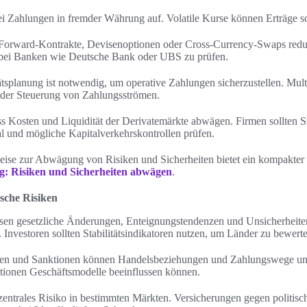
bei Zahlungen in fremder Währung auf. Volatile Kurse können Erträge s
Forward-Kontrakte, Devisenoptionen oder Cross-Currency-Swaps reduz
d bei Banken wie Deutsche Bank oder UBS zu prüfen.
splanung ist notwendig, um operative Zahlungen sicherzustellen. Mu
 der Steuerung von Zahlungsströmen.
 Kosten und Liquidität der Derivatemärkte abwägen. Firmen sollten S
 und mögliche Kapitalverkehrskontrollen prüfen.
eise zur Abwägung von Risiken und Sicherheiten bietet ein kompakter
g: Risiken und Sicherheiten abwägen
.
ische Risiken
ssen gesetzliche Änderungen, Enteignungstendenzen und Unsicherheiten
Investoren sollten Stabilitätsindikatoren nutzen, um Länder zu bewert
en und Sanktionen können Handelsbeziehungen und Zahlungswege unt
ktionen Geschäftsmodelle beeinflussen können.
 zentrales Risiko in bestimmten Märkten. Versicherungen gegen politisc