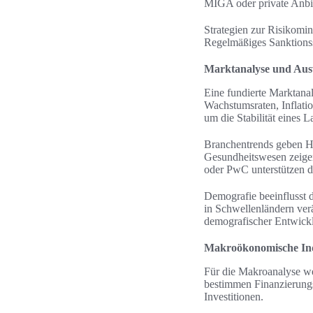
MIGA oder private Anbie
Strategien zur Risikomin
Regelmäßiges Sanktionss
Marktanalyse und Ausw
Eine fundierte Marktana
Wachstumsraten, Inflati
um die Stabilität eines 
Branchentrends geben Hi
Gesundheitswesen zeige
oder PwC unterstützen 
Demografie beeinflusst d
in Schwellenländern ve
demografischer Entwick
Makroökonomische Ind
Für die Makroanalyse we
bestimmen Finanzierungs
Investitionen.