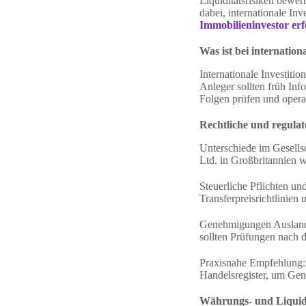
Liquiditätsrisiken bewer
dabei, internationale In
Immobilieninvestor erf
Was ist bei internation
Internationale Investitio
Anleger sollten früh Inf
Folgen prüfen und operat
Rechtliche und regul
Unterschiede im Gesellsc
Ltd. in Großbritannien 
Steuerliche Pflichten u
Transferpreisrichtlinien
Genehmigungen Ausland,
sollten Prüfungen nach 
Praxisnahe Empfehlung: 
Handelsregister, um Gen
Währungs- und Liquidi