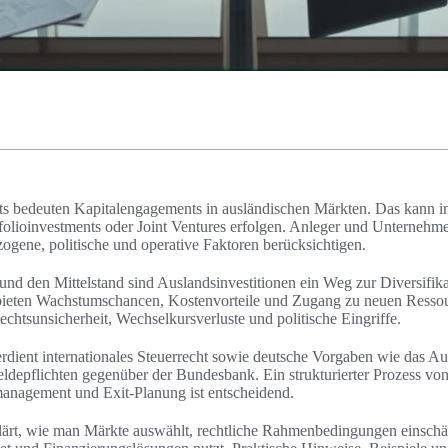
nts bedeuten Kapitalengagements in ausländischen Märkten. Das kann 
tfolioinvestments oder Joint Ventures erfolgen. Anleger und Unternehm
ogene, politische und operative Faktoren berücksichtigen.
und den Mittelstand sind Auslandsinvestitionen ein Weg zur Diversifik
bieten Wachstumschancen, Kostenvorteile und Zugang zu neuen Ressou
Rechtsunsicherheit, Wechselkursverluste und politische Eingriffe.
dient internationales Steuerrecht sowie deutsche Vorgaben wie das Au
ldepflichten gegenüber der Bundesbank. Ein strukturierter Prozess v
management und Exit-Planung ist entscheidend.
klärt, wie man Märkte auswählt, rechtliche Rahmenbedingungen einsch