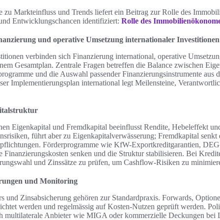
e zu Markteinfluss und Trends liefert ein Beitrag zur Rolle des Immob
und Entwicklungschancen identifiziert:
Rolle des Immobilienökonom
anzierung und operative Umsetzung internationaler Investitionen
stitionen verbinden sich Finanzierung international, operative Umsetzu
em Gesamtplan. Zentrale Fragen betreffen die Balance zwischen Eigen
rogramme und die Auswahl passender Finanzierungsinstrumente aus de
ser Implementierungsplan international legt Meilensteine, Verantwortli
talstruktur
en Eigenkapital und Fremdkapital beeinflusst Rendite, Hebeleffekt und
insrisiken, führt aber zu Eigenkapitalverwässerung; Fremdkapital senkt 
pflichtungen. Förderprogramme wie KfW-Exportkreditgarantien, DEG
Finanzierungskosten senken und die Struktur stabilisieren. Bei Kredite
rungswahl und Zinssätze zu prüfen, um Cashflow-Risiken zu minimier
erungen und Monitoring
 und Zinsabsicherung gehören zur Standardpraxis. Forwards, Optione
chtet werden und regelmässig auf Kosten-Nutzen geprüft werden. Poli
h multilaterale Anbieter wie MIGA oder kommerzielle Deckungen bei L