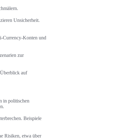
chmälern.
ieren Unsicherheit.
lti-Currency-Konten und
zenarien zur
 Überblick auf
 in politischen
en.
erbrechen. Beispiele
he Risiken, etwa über