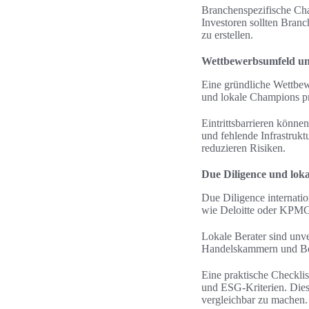
Branchenspezifische Cha
Investoren sollten Bran
zu erstellen.
Wettbewerbsumfeld und
Eine gründliche Wettbewe
und lokale Champions p
Eintrittsbarrieren können
und fehlende Infrastruktu
reduzieren Risiken.
Due Diligence und lok
Due Diligence internatio
wie Deloitte oder KPMG l
Lokale Berater sind unv
Handelskammern und Ber
Eine praktische Checkli
und ESG-Kriterien. Diese
vergleichbar zu machen.