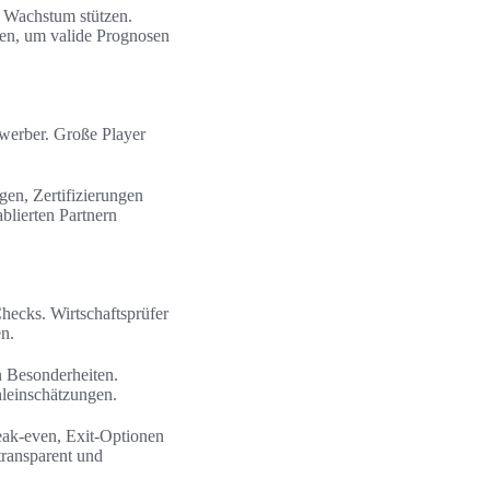
n Wachstum stützen.
ren, um valide Prognosen
ewerber. Große Player
ngen, Zertifizierungen
ablierten Partnern
hecks. Wirtschaftsprüfer
en.
n Besonderheiten.
leinschätzungen.
eak-even, Exit-Optionen
transparent und