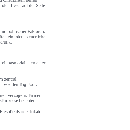
d Checklisten helfen
inden Leser auf der Seite
und politischer Faktoren.
ten einholen, steuerliche
ierung.
ründungsmodalitäten einer
n zentral.
rn wie den Big Four.
nen verzögern. Firmen
-Prozesse beachten.
reshfields oder lokale