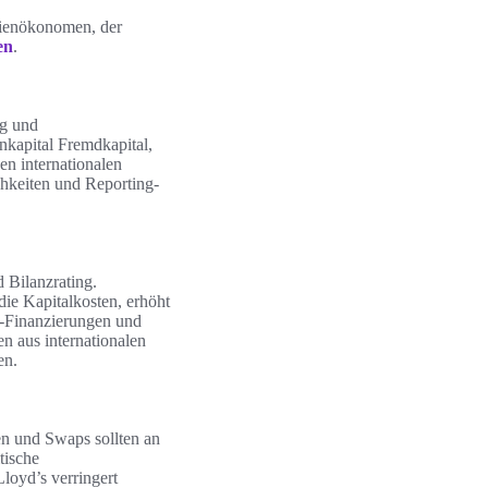
ilienökonomen, der
en
.
ng und
kapital Fremdkapital,
n internationalen
chkeiten und Reporting-
 Bilanzrating.
die Kapitalkosten, erhöht
-Finanzierungen und
n aus internationalen
en.
n und Swaps sollten an
tische
loyd’s verringert