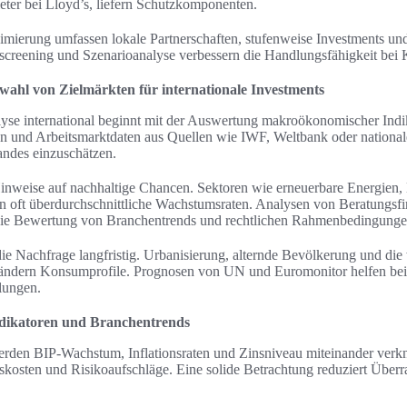
ter bei Lloyd’s, liefern Schutzkomponenten.
imierung umfassen lokale Partnerschaften, stufenweise Investments und
creening und Szenarioanalyse verbessern die Handlungsfähigkeit bei 
ahl von Zielmärkten für internationale Investments
lyse international beginnt mit der Auswertung makroökonomischer Indi
on und Arbeitsmarktdaten aus Quellen wie IWF, Weltbank oder national
Landes einzuschätzen.
nweise auf nachhaltige Chancen. Sektoren wie erneuerbare Energien, 
n oft überdurchschnittliche Wachstumsraten. Analysen von Beratungs
die Bewertung von Branchentrends und rechtlichen Rahmenbedingunge
ie Nachfrage langfristig. Urbanisierung, alternde Bevölkerung und die
rändern Konsumprofile. Prognosen von UN und Euromonitor helfen be
lungen.
ikatoren und Branchentrends
rden BIP-Wachstum, Inflationsraten und Zinsniveau miteinander verk
kosten und Risikoaufschläge. Eine solide Betrachtung reduziert Über