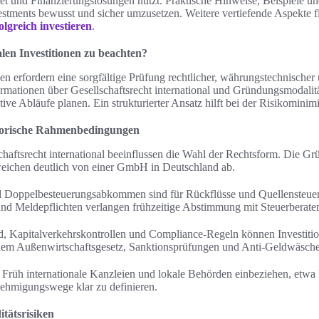
tet und Finanzierungslösungen nutzt. Praktische Hinweise, Beispiele un
vestments bewusst und sicher umzusetzen. Weitere vertiefende Aspekte f
olgreich investieren
.
alen Investitionen zu beachten?
nen erfordern eine sorgfältige Prüfung rechtlicher, währungstechnischer 
ormationen über Gesellschaftsrecht international und Gründungsmodalitä
ive Abläufe planen. Ein strukturierter Ansatz hilft bei der Risikominim
atorische Rahmenbedingungen
haftsrecht international beeinflussen die Wahl der Rechtsform. Die G
weichen deutlich von einer GmbH in Deutschland ab.
nd Doppelbesteuerungsabkommen sind für Rückflüsse und Quellensteuer
 und Meldepflichten verlangen frühzeitige Abstimmung mit Steuerberate
 Kapitalverkehrskontrollen und Compliance-Regeln können Investitio
dem Außenwirtschaftsgesetz, Sanktionsprüfungen und Anti-Geldwäsche
Früh internationale Kanzleien und lokale Behörden einbeziehen, etwa F
ehmigungswege klar zu definieren.
tätsrisiken