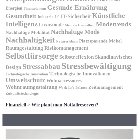
Gesunde Ernährung
Energien
Finanzplanung
Künstliche
Gesundheit
IT-Sicherheit
Industrie 4.0
Intelligenz
Modetrends
Luxusmode
Mentale Gesundheit
Nachhaltige Mode
Nachhaltige Mobilität
Nachhaltigkeit
Platzsparende Möbel
Naturerlebnis
Risikomanagement
Raumgestaltung
Selbstfürsorge
Skandinavisches
Selbstreflexion
Stressbewältigung
Stressabbau
Design
Technologische Innovationen
Technologische Innovation
Umweltschutz
Wohnaccessoires
Wohnraumgestaltung
Zeitmanagement
Work-Life-Balance
Zukunftstechnologie
Finanziell
>
Wie plant man Notfallreserven?