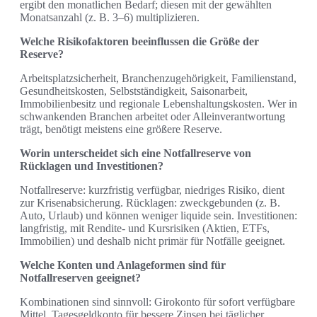
ergibt den monatlichen Bedarf; diesen mit der gewählten
Monatsanzahl (z. B. 3–6) multiplizieren.
Welche Risikofaktoren beeinflussen die Größe der
Reserve?
Arbeitsplatzsicherheit, Branchenzugehörigkeit, Familienstand,
Gesundheitskosten, Selbstständigkeit, Saisonarbeit,
Immobilienbesitz und regionale Lebenshaltungskosten. Wer in
schwankenden Branchen arbeitet oder Alleinverantwortung
trägt, benötigt meistens eine größere Reserve.
Worin unterscheidet sich eine Notfallreserve von
Rücklagen und Investitionen?
Notfallreserve: kurzfristig verfügbar, niedriges Risiko, dient
zur Krisenabsicherung. Rücklagen: zweckgebunden (z. B.
Auto, Urlaub) und können weniger liquide sein. Investitionen:
langfristig, mit Rendite- und Kursrisiken (Aktien, ETFs,
Immobilien) und deshalb nicht primär für Notfälle geeignet.
Welche Konten und Anlageformen sind für
Notfallreserven geeignet?
Kombinationen sind sinnvoll: Girokonto für sofort verfügbare
Mittel, Tagesgeldkonto für bessere Zinsen bei täglicher