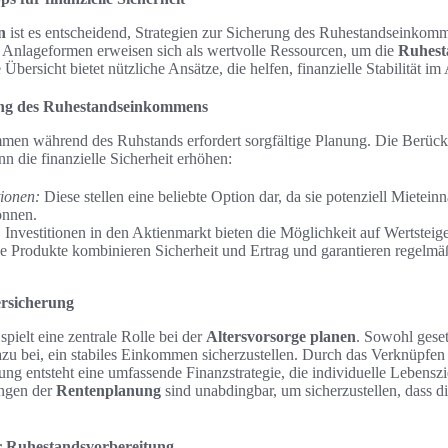
n
ist es entscheidend, Strategien zur Sicherung des Ruhestandseinkomm
e Anlageformen erweisen sich als wertvolle Ressourcen, um die
Ruhest
Übersicht bietet nützliche Ansätze, die helfen, finanzielle Stabilität im
ung des Ruhestandseinkommens
men während des Ruhstands erfordert sorgfältige Planung. Die Berück
 die finanzielle Sicherheit erhöhen:
tionen:
Diese stellen eine beliebte Option dar, da sie potenziell Mietei
önnen.
:
Investitionen in den Aktienmarkt bieten die Möglichkeit auf Wertstei
e Produkte kombinieren Sicherheit und Ertrag und garantieren regelm
ersicherung
pielt eine zentrale Rolle bei der
Altersvorsorge planen
. Sowohl geset
zu bei, ein stabiles Einkommen sicherzustellen. Durch das Verknüpfen 
ung entsteht eine umfassende Finanzstrategie, die individuelle Lebenszie
ngen der
Rentenplanung
sind unabdingbar, um sicherzustellen, dass d
er Ruhestandsvorbereitung