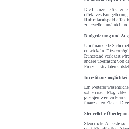
Die finanzielle Sicherhe
effektives Budgetierung
Ruhestandsgeld
effekti
zu erstellen und nicht 
Budgetierung und Au
Um finanzielle Sicherhe
entwickeln. Dies ermög
Ruhestand verlagert wird
andere überrascht von d
Freizeitaktivitäten ents
Investitionsmöglichkei
Ein weiterer wesentlich
sollten nach Möglichkeit
gezogen werden können A
finanziellen Zielen. Div
Steuerliche Überlegun
Steuerliche Aspekte sol
geht. Ein effektiver Ste