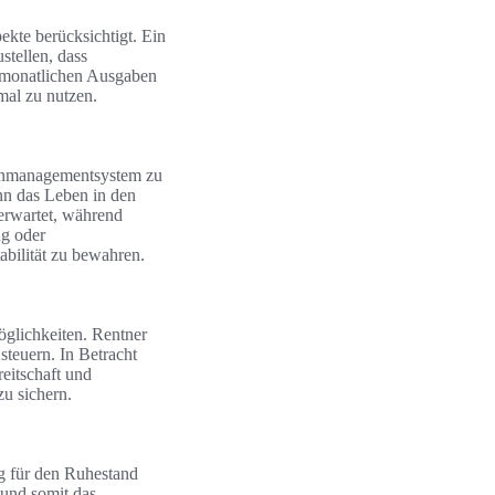
ekte berücksichtigt. Ein
stellen, dass
ie monatlichen Ausgaben
mal zu nutzen.
abenmanagementsystem zu
n das Leben in den
 erwartet, während
ng oder
abilität zu bewahren.
öglichkeiten. Rentner
steuern. In Betracht
eitschaft und
zu sichern.
ng für den Ruhestand
 und somit das