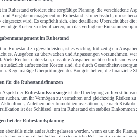
it im Ruhestand erfordert eine sorgfältige Planung, die verschiedene Asp
s- und Ausgabenmanagement im Ruhestand ist unerlässlich, um sicherzu
v eingesetzt wird. Es empfiehlt sich, eine detaillierte Übersicht über d
notwendige Kosten zu identifizieren, um das verfügbare Einkommen opti
sgabenmanagement im Ruhestand
it im Ruhestand zu gewährleisten, ist es wichtig, frühzeitig ein Ausg
licht es, Ausgaben zu überwachen und Anpassungen vorzunehmen, wen
. Viele Rentner entdecken, dass ihre Ausgaben nicht so hoch sind wie
en zusätzlich auftretenden Kosten sind, die durch Gesundheitsversorgu
tehen. Regelmäßige Überprüfungen des Budgets helfen, die finanzielle St
ten für die Ruhestandsfinanzen
er Aspekt der
Ruhestandsvorsorge
ist die Überlegung zu Investitionsm
en suchen, um ihr Vermögen zu vermehren und gleichzeitig Risiken zu 
ktienfonds, Anleihen oder Immobilieninvestitionen, je nach Risikober
ersifikation ist der Schlüssel, um im Ruhestand ein stabiles Einkommen 
gen bei der Ruhestandsplanung
lten ebenfalls nicht außer Acht gelassen werden, wenn es um die Planu
uerstrategien kann dabei helfen, die steuerliche Belastung zu minimieren