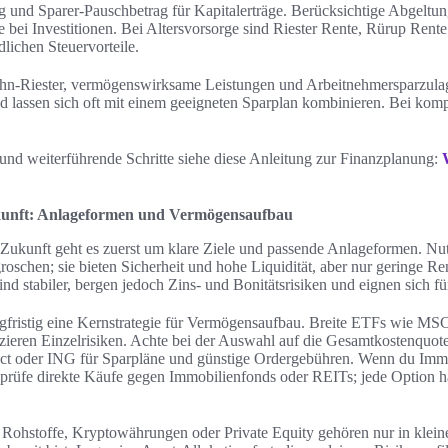
ag und Sparer-Pauschbetrag für Kapitalerträge. Berücksichtige Abgeltu
e bei Investitionen. Bei Altersvorsorge sind Riester Rente, Rürup Ren
dlichen Steuervorteile.
hn-Riester, vermögenswirksame Leistungen und Arbeitnehmersparzulag
 lassen sich oft mit einem geeigneten Sparplan kombinieren. Bei komp
und weiterführende Schritte siehe diese Anleitung zur Finanzplanung:
ukunft: Anlageformen und Vermögensaufbau
e Zukunft geht es zuerst um klare Ziele und passende Anlageformen. Nu
roschen; sie bieten Sicherheit und hohe Liquidität, aber nur geringe Re
d stabiler, bergen jedoch Zins- und Bonitätsrisiken und eignen sich für
gfristig eine Kernstrategie für Vermögensaufbau. Breite ETFs wie MS
duzieren Einzelrisiken. Achte bei der Auswahl auf die Gesamtkostenquo
ct oder ING für Sparpläne und günstige Ordergebühren. Wenn du Immo
, prüfe direkte Käufe gegen Immobilienfonds oder REITs; jede Option h
 Rohstoffe, Kryptowährungen oder Private Equity gehören nur in klein