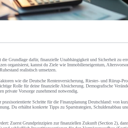
 die Grundlage dafür, finanzielle Unabhängigkeit und Sicherheit zu err
zen organisierst, kannst du Ziele wie Immobilieneigentum, Altersvorso
Ruhestand realistisch umsetzen.
Faktoren wie die Deutsche Rentenversicherung, Riester- und Rürup-Pro
ichtige Rolle für deine finanzielle Absicherung. Demografische Verän
en private Vorsorge zunehmend notwendig.
r praxisorientierte Schritte für die Finanzplanung Deutschland: von kurzf
lanung. Du erhältst konkrete Tipps zu Sparstrategien, Schuldenabbau u
liedert: Zuerst Grundprinzipien zur finanziellen Zukunft (Section 2), d