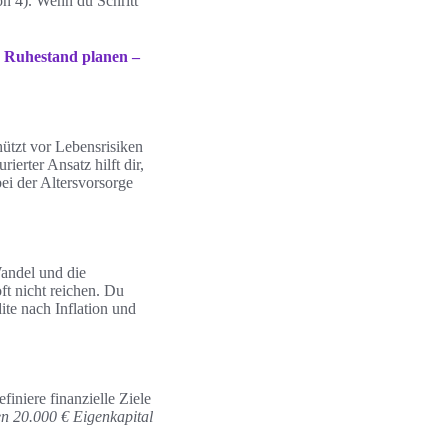
on 4). Wenn du Schritt
:
Ruhestand planen –
hützt vor Lebensrisiken
ierter Ansatz hilft dir,
bei der Altersvorsorge
Wandel und die
ft nicht reichen. Du
te nach Inflation und
niere finanzielle Ziele
en 20.000 € Eigenkapital