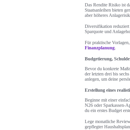
Das Rendite Risiko ist 
Staatsanleihen bieten ge
aber höheres Anlagerisik
Diversifikation reduzier
Sparquote und Anlagehori
Für praktische Vorlagen,
Finanzplanung
.
Budgetierung, Schuld
Bevor du konkrete Maßna
der letzten drei bis sec
anlegen, um deine persö
Erstellung eines realis
Beginne mit einer einfa
N26 oder Sparkassen-Ap
du ein erstes Budget erst
Lege monatliche Review-
gepflegter Haushaltsplan