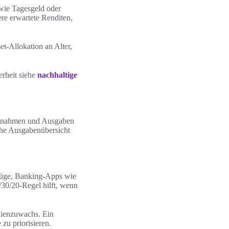
 wie Tagesgeld oder
ere erwartete Renditen,
t-Allokation an Alter,
erheit siehe
nachhaltige
Einnahmen und Ausgaben
iche Ausgabenübersicht
szüge, Banking-Apps wie
30/20-Regel hilft, wenn
lienzuwachs. Ein
zu priorisieren.