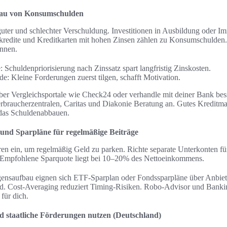
bau von Konsumschulden
ter und schlechter Verschuldung. Investitionen in Ausbildung oder Imm
okredite und Kreditkarten mit hohen Zinsen zählen zu Konsumschulden. 
nnen.
Schuldenpriorisierung nach Zinssatz spart langfristig Zinskosten.
e: Kleine Forderungen zuerst tilgen, schafft Motivation.
r Vergleichsportale wie Check24 oder verhandle mit deiner Bank bes
rbraucherzentralen, Caritas und Diakonie Beratung an. Gutes Kreditm
 das Schuldenabbauen.
und Sparpläne für regelmäßige Beiträge
ren ein, um regelmäßig Geld zu parken. Richte separate Unterkonten f
. Empfohlene Sparquote liegt bei 10–20% des Nettoeinkommens.
gensaufbau eignen sich ETF-Sparplan oder Fondssparpläne über Anbiet
d. Cost-Averaging reduziert Timing-Risiken. Robo-Advisor und Bank
für dich.
d staatliche Förderungen nutzen (Deutschland)