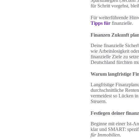
Sparstrategien (Section 
für Schritt vorgehst, bl
Für weiterführende Hinw
Tipps für
finanzielle.
Finanzen Zukunft plane
Deine finanzielle Sicher
wie Arbeitslosigkeit oder
finanzielle Ziele zu set
Deutschland fürchten mu
Warum langfristige Fin
Langfristige Finanzplanu
durchschnittliche Renten
vermeidest so Lücken in 
Steuern.
Festlegen deiner finanzi
Beginne mit einer Ist-A
klar und SMART: spezifis
für Immobilien
.