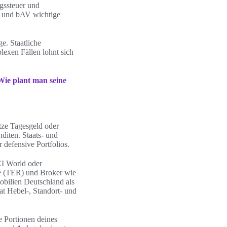
ngssteuer und
te und bAV wichtige
e. Staatliche
lexen Fällen lohnt sich
Wie plant man seine
tze Tagesgeld oder
nditen. Staats- und
 defensive Portfolios.
CI World oder
te (TER) und Broker wie
bilien Deutschland als
at Hebel-, Standort- und
e Portionen deines