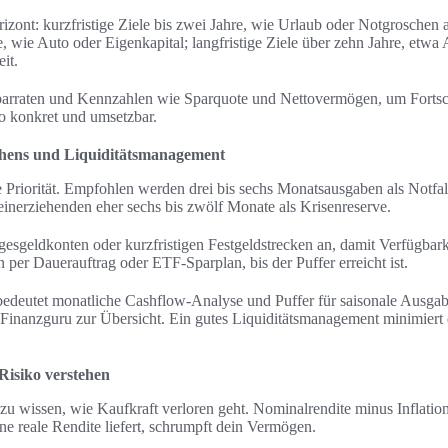
izont: kurzfristige Ziele bis zwei Jahre, wie Urlaub oder Notgroschen a
e, wie Auto oder Eigenkapital; langfristige Ziele über zehn Jahre, etwa 
it.
arraten und Kennzahlen wie Sparquote und Nettovermögen, um Fortsch
o konkret und umsetzbar.
chens und Liquiditätsmanagement
e Priorität. Empfohlen werden drei bis sechs Monatsausgaben als Notfal
einerziehenden eher sechs bis zwölf Monate als Krisenreserve.
esgeldkonten oder kurzfristigen Festgeldstrecken an, damit Verfügbarke
 per Dauerauftrag oder ETF-Sparplan, bis der Puffer erreicht ist.
edeutet monatliche Cashflow-Analyse und Puffer für saisonale Ausga
inanzguru zur Übersicht. Ein gutes Liquiditätsmanagement minimiert 
 Risiko verstehen
 zu wissen, wie Kaufkraft verloren geht. Nominalrendite minus Inflation
e reale Rendite liefert, schrumpft dein Vermögen.