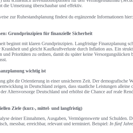
3) und schließlich Investitionsoptionen für den Vermögensaufbau (Secti
eibt die Umsetzung überschaubar und effektiv.
eise zur Ruhestandsplanung findest du ergänzende Informationen hier
n: Grundprinzipien für finanzielle Sicherheit
heit beginnt mit klaren Grundprinzipien. Langfristige Finanzplanung sc
 Krankheit und gleicht Kaufkraftverluste durch Inflation aus. Ein struktur
zen und Prioritäten zu ordnen, damit du später keine Versorgungslücken 
sst.
anzplanung wichtig ist
ng gibt dir Orientierung in einer unsicheren Zeit. Der demografische 
entwicklung in Deutschland zeigen, dass staatliche Leistungen alleine o
der Altersvorsorge Deutschland und erhöhst die Chance auf reale Rendi
ellen Ziele (kurz-, mittel- und langfristig)
nalyse deiner Einnahmen, Ausgaben, Vermögenswerte und Schulden. Defi
ch, messbar, erreichbar, relevant und terminiert. Beispiel:
In fünf Jahr