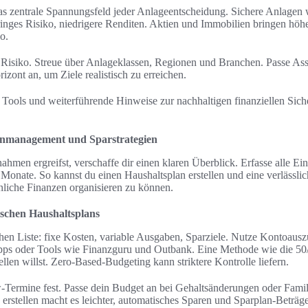
das zentrale Spannungsfeld jeder Anlageentscheidung. Sichere Anlagen
ringes Risiko, niedrigere Renditen. Aktien und Immobilien bringen höh
o.
t Risiko. Streue über Anlageklassen, Regionen und Branchen. Passe Asse
zont an, um Ziele realistisch zu erreichen.
 Tools und weiterführende Hinweise zur nachhaltigen finanziellen Sich
enmanagement und Sparstrategien
hmen ergreifst, verschaffe dir einen klaren Überblick. Erfasse alle 
hs Monate. So kannst du einen Haushaltsplan erstellen und eine verlässl
nliche Finanzen organisieren zu können.
tischen Haushaltsplans
chen Liste: fixe Kosten, variable Ausgaben, Sparziele. Nutze Kontoau
ps oder Tools wie Finanzguru und Outbank. Eine Methode wie die 50/
ellen willst. Zero-Based-Budgeting kann striktere Kontrolle liefern.
Termine fest. Passe dein Budget an bei Gehaltsänderungen oder Fami
 erstellen macht es leichter, automatisches Sparen und Sparplan-Beträge 