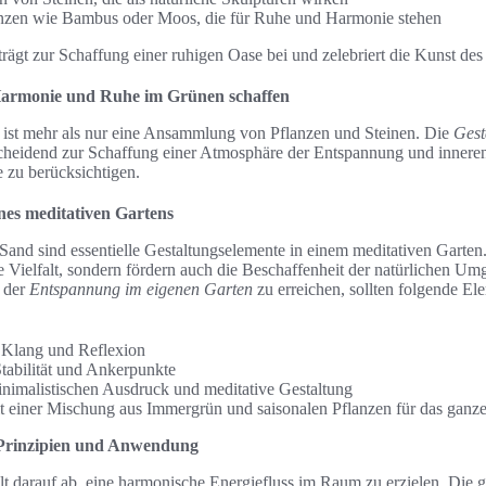
nzen wie Bambus oder Moos, die für Ruhe und Harmonie stehen
 trägt zur Schaffung einer ruhigen Oase bei und zelebriert die Kunst de
Harmonie und Ruhe im Grünen schaffen
ist mehr als nur eine Ansammlung von Pflanzen und Steinen. Die
Gest
cheidend zur Schaffung einer Atmosphäre der Entspannung und inneren
 zu berücksichtigen.
nes meditativen Gartens
 Sand sind essentielle Gestaltungselemente in einem meditativen Gart
le Vielfalt, sondern fördern auch die Beschaffenheit der natürlichen 
 der
Entspannung im eigenen Garten
zu erreichen, sollten folgende El
 Klang und Reflexion
Stabilität und Ankerpunkte
inimalistischen Ausdruck und meditative Gestaltung
 einer Mischung aus Immergrün und saisonalen Pflanzen für das ganze
 Prinzipien und Anwendung
lt darauf ab, eine harmonische Energiefluss im Raum zu erzielen. Die g