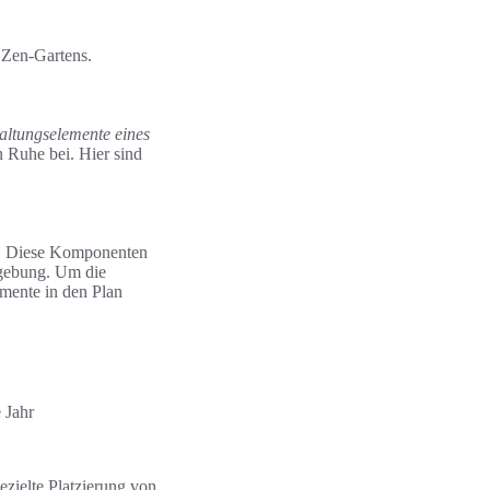
s Zen-Gartens.
altungselemente eines
 Ruhe bei. Hier sind
en. Diese Komponenten
Umgebung. Um die
emente in den Plan
 Jahr
ezielte Platzierung von