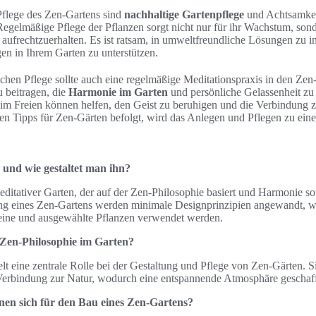
Pflege des Zen-Gartens sind
nachhaltige Gartenpflege
und Achtsamkei
gelmäßige Pflege der Pflanzen sorgt nicht nur für ihr Wachstum, sonde
ufrechtzuerhalten. Es ist ratsam, in umweltfreundliche Lösungen zu in
n in Ihrem Garten zu unterstützen.
schen Pflege sollte auch eine regelmäßige Meditationspraxis in den Zen-
 beitragen, die
Harmonie im Garten
und persönliche Gelassenheit zu 
 im Freien können helfen, den Geist zu beruhigen und die Verbindung z
en Tipps für Zen-Gärten befolgt, wird das Anlegen und Pflegen zu eine
 und wie gestaltet man ihn?
meditativer Garten, der auf der Zen-Philosophie basiert und Harmonie
tung eines Zen-Gartens werden minimale Designprinzipien angewandt, w
teine und ausgewählte Pflanzen verwendet werden.
e Zen-Philosophie im Garten?
lt eine zentrale Rolle bei der Gestaltung und Pflege von Zen-Gärten. S
 Verbindung zur Natur, wodurch eine entspannende Atmosphäre geschaf
nen sich für den Bau eines Zen-Gartens?