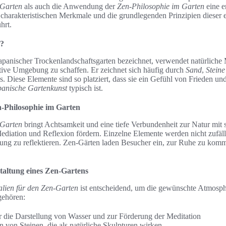
-Garten
als auch die Anwendung der
Zen-Philosophie im Garten
eine e
 charakteristischen Merkmale und die grundlegenden Prinzipien dieser e
hrt.
n?
japanischer Trockenlandschaftsgarten bezeichnet, verwendet natürliche 
ive Umgebung zu schaffen. Er zeichnet sich häufig durch
Sand
,
Steine
. Diese Elemente sind so platziert, dass sie ein Gefühl von Frieden un
panische Gartenkunst
typisch ist.
-Philosophie im Garten
 Garten
bringt Achtsamkeit und eine tiefe Verbundenheit zur Natur mit 
ediation und Reflexion fördern. Einzelne Elemente werden nicht zufäl
ung zu reflektieren. Zen-Gärten laden Besucher ein, zur Ruhe zu kom
staltung eines Zen-Gartens
alien für den Zen-Garten
ist entscheidend, um die gewünschte Atmosph
gehören:
r die Darstellung von Wasser und zur Förderung der Meditation
 von Steinen, die als natürliche Skulpturen wirken