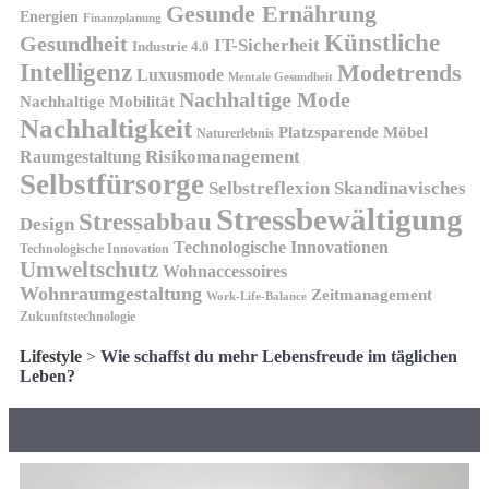
Gesunde Ernährung
Energien
Finanzplanung
Künstliche
Gesundheit
IT-Sicherheit
Industrie 4.0
Intelligenz
Modetrends
Luxusmode
Mentale Gesundheit
Nachhaltige Mode
Nachhaltige Mobilität
Nachhaltigkeit
Platzsparende Möbel
Naturerlebnis
Risikomanagement
Raumgestaltung
Selbstfürsorge
Skandinavisches
Selbstreflexion
Stressbewältigung
Stressabbau
Design
Technologische Innovationen
Technologische Innovation
Umweltschutz
Wohnaccessoires
Wohnraumgestaltung
Zeitmanagement
Work-Life-Balance
Zukunftstechnologie
Lifestyle
>
Wie schaffst du mehr Lebensfreude im täglichen
Leben?