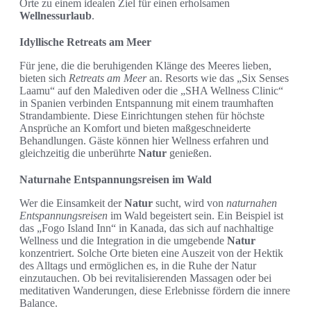
Orte zu einem idealen Ziel für einen erholsamen
Wellnessurlaub
.
Idyllische Retreats am Meer
Für jene, die die beruhigenden Klänge des Meeres lieben,
bieten sich
Retreats am Meer
an. Resorts wie das „Six Senses
Laamu“ auf den Malediven oder die „SHA Wellness Clinic“
in Spanien verbinden Entspannung mit einem traumhaften
Strandambiente. Diese Einrichtungen stehen für höchste
Ansprüche an Komfort und bieten maßgeschneiderte
Behandlungen. Gäste können hier Wellness erfahren und
gleichzeitig die unberührte
Natur
genießen.
Naturnahe Entspannungsreisen im Wald
Wer die Einsamkeit der
Natur
sucht, wird von
naturnahen
Entspannungsreisen
im Wald begeistert sein. Ein Beispiel ist
das „Fogo Island Inn“ in Kanada, das sich auf nachhaltige
Wellness und die Integration in die umgebende
Natur
konzentriert. Solche Orte bieten eine Auszeit von der Hektik
des Alltags und ermöglichen es, in die Ruhe der Natur
einzutauchen. Ob bei revitalisierenden Massagen oder bei
meditativen Wanderungen, diese Erlebnisse fördern die innere
Balance.