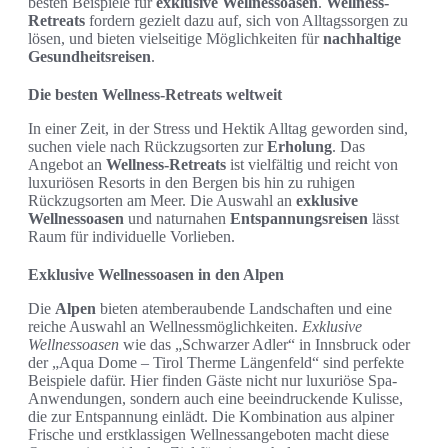
besten Beispiele für
exklusive Wellnessoasen
.
Wellness-
Retreats
fordern gezielt dazu auf, sich von Alltagssorgen zu
lösen, und bieten vielseitige Möglichkeiten für
nachhaltige
Gesundheitsreisen
.
Die besten Wellness-Retreats weltweit
In einer Zeit, in der Stress und Hektik Alltag geworden sind,
suchen viele nach Rückzugsorten zur
Erholung
. Das
Angebot an
Wellness-Retreats
ist vielfältig und reicht von
luxuriösen Resorts in den Bergen bis hin zu ruhigen
Rückzugsorten am Meer. Die Auswahl an
exklusive
Wellnessoasen
und naturnahen
Entspannungsreisen
lässt
Raum für individuelle Vorlieben.
Exklusive Wellnessoasen in den Alpen
Die
Alpen
bieten atemberaubende Landschaften und eine
reiche Auswahl an Wellnessmöglichkeiten.
Exklusive
Wellnessoasen
wie das „Schwarzer Adler“ in Innsbruck oder
der „Aqua Dome – Tirol Therme Längenfeld“ sind perfekte
Beispiele dafür. Hier finden Gäste nicht nur luxuriöse Spa-
Anwendungen, sondern auch eine beeindruckende Kulisse,
die zur Entspannung einlädt. Die Kombination aus alpiner
Frische und erstklassigen Wellnessangeboten macht diese