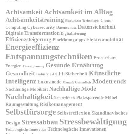
Achtsamkeit
Achtsamkeit im Alltag
Achtsamkeitstraining
Cloud-
Blockchain-Technologie
Datensicherheit
Cybersecurity
Computing
Datenschutz
Digitale Transformation
Digitalisierung
Effizienzsteigerung
Elektromobilität
Einrichtungstipps
Energieeffizienz
Entspannungstechniken
Erneuerbare
Gesunde Ernährung
Energien
Finanzplanung
Künstliche
Gesundheit
IT-Sicherheit
Industrie 4.0
Intelligenz
Modetrends
Luxusmode
Mentale Gesundheit
Nachhaltige Mode
Nachhaltige Mobilität
Nachhaltigkeit
Platzsparende Möbel
Naturerlebnis
Risikomanagement
Raumgestaltung
Selbstfürsorge
Skandinavisches
Selbstreflexion
Stressbewältigung
Stressabbau
Design
Technologische Innovationen
Technologische Innovation