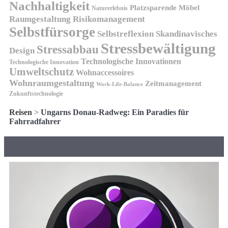
Nachhaltigkeit
Platzsparende Möbel
Naturerlebnis
Risikomanagement
Raumgestaltung
Selbstfürsorge
Skandinavisches
Selbstreflexion
Stressbewältigung
Stressabbau
Design
Technologische Innovationen
Technologische Innovation
Umweltschutz
Wohnaccessoires
Wohnraumgestaltung
Zeitmanagement
Work-Life-Balance
Zukunftstechnologie
Reisen
>
Ungarns Donau-Radweg: Ein Paradies für
Fahrradfahrer