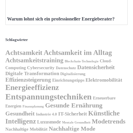
Warum lohnt sich ein professioneller Energieberater?
Schlagwörter
Achtsamkeit
Achtsamkeit im Alltag
Achtsamkeitstraining
Cloud-
Blockchain-Technologie
Datensicherheit
Cybersecurity
Computing
Datenschutz
Digitale Transformation
Digitalisierung
Effizienzsteigerung
Elektromobilität
Einrichtungstipps
Energieeffizienz
Entspannungstechniken
Erneuerbare
Gesunde Ernährung
Energien
Finanzplanung
Künstliche
Gesundheit
IT-Sicherheit
Industrie 4.0
Intelligenz
Modetrends
Luxusmode
Mentale Gesundheit
Nachhaltige Mode
Nachhaltige Mobilität