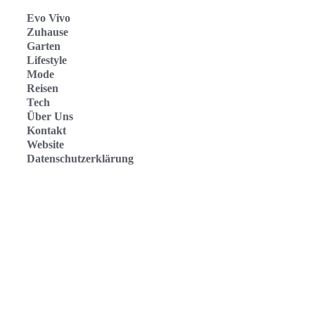
Evo Vivo
Zuhause
Garten
Lifestyle
Mode
Reisen
Tech
Über Uns
Kontakt
Website
Datenschutzerklärung
Evo Vivo Deutschland
Evo Vivo España
Evo Vivo Nederland
Evo Vivo Schweiz