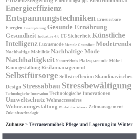
Effizienzsteigerung
Elektromobilität
Einrichtungstipps
Energieeffizienz
Entspannungstechniken
Erneuerbare
Gesunde Ernährung
Energien
Finanzplanung
Künstliche
Gesundheit
IT-Sicherheit
Industrie 4.0
Intelligenz
Modetrends
Luxusmode
Mentale Gesundheit
Nachhaltige Mode
Nachhaltige Mobilität
Nachhaltigkeit
Platzsparende Möbel
Naturerlebnis
Risikomanagement
Raumgestaltung
Selbstfürsorge
Skandinavisches
Selbstreflexion
Stressbewältigung
Stressabbau
Design
Technologische Innovationen
Technologische Innovation
Umweltschutz
Wohnaccessoires
Wohnraumgestaltung
Zeitmanagement
Work-Life-Balance
Zukunftstechnologie
Zuhause
>
Terrassenmöbel: Pflege und Lagerung im Winter