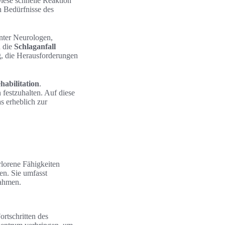
iese schnelle Reaktion
n Bedürfnisse des
unter Neurologen,
n die
Schlaganfall
ig, die Herausforderungen
habilitation
.
 festzuhalten. Auf diese
s erheblich zur
rlorene Fähigkeiten
en. Sie umfasst
nahmen.
ortschritten des