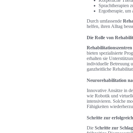
Körperliche Thera
Sprachtherapien z
Ergotherapie, um 
Durch umfassende
Reha
helfen, ihren Alltag bess
Die Rolle von Rehabili
Rehabilitationszentren
bieten spezialisierte Pr
erhalten sie Unterstützu
individuelle Betreuung u
ganzheitliche Rehabilitat
Neurorehabilitation na
Innovative Ansätze in d
wie Robotik und virtuel
intensivieren. Solche m
Fähigkeiten wiederherzus
Schritte zur erfolgrei
Die
Schritte zur Schla