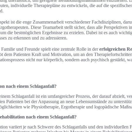
llung unerlässlich, um geeignete Behandlungsmaßnahmen einzuleiten. D
uten, individuelle Therapiepläne zu entwickeln, die auf die spezifische
d.
Aspekt ist die enge Zusammenarbeit verschiedener Fachdisziplinen, dar
gotherapeuten. Diese Teamarbeit stellt sicher, dass alle Perspektiven i
 um die bestmöglichen Ergebnisse zu erzielen. Dabei ist es auch wicht
sses zu erkennen und zu adressieren.
Familie und Freunde spielt eine zentrale Rolle in der
erfolgreichen Re
t dem Patienten Kraft und Motivation, um an den Therapiefortschritten
ationsprozess nicht nur körperlich, sondern auch psychisch gestärkt, wa
tion nach einem Schlaganfall?
einem Schlaganfall ist ein umfangreicher Prozess, der darauf abzielt, ve
den Patienten bei der Anpassung an neue Lebensumstände zu unterstütz
öglichkeiten wie Physiotherapie, Ergotherapie und logopädische Maß
ehabilitation nach einem Schlaganfall?
tion variiert je nach Schwere des Schlaganfalls und den individuellen F