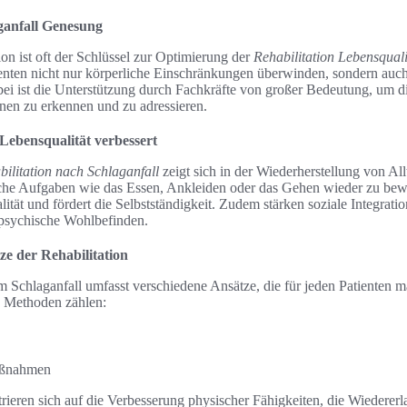
aganfall Genesung
ion ist oft der Schlüssel zur Optimierung der
Rehabilitation Lebensquali
ten nicht nur körperliche Einschränkungen überwinden, sondern auch
ei ist die Unterstützung durch Fachkräfte von großer Bedeutung, um di
enen zu erkennen und zu adressieren.
 Lebensqualität verbessert
ilitation nach Schlaganfall
zeigt sich in der Wiederherstellung von All
liche Aufgaben wie das Essen, Ankleiden oder das Gehen wieder zu bewä
ität und fördert die Selbstständigkeit. Zudem stärken soziale Integrat
s psychische Wohlbefinden.
ze der Rehabilitation
em Schlaganfall umfasst verschiedene Ansätze, die für jeden Patienten
n Methoden zählen:
aßnahmen
rieren sich auf die Verbesserung physischer Fähigkeiten, die Wiederer