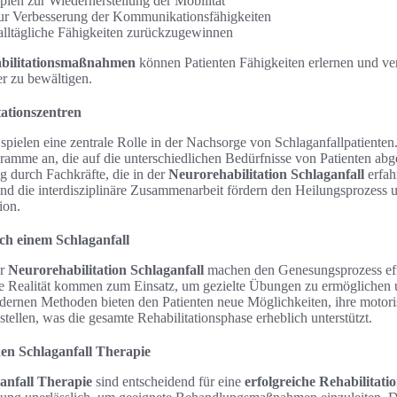
pien zur Wiederherstellung der Mobilität
ur Verbesserung der Kommunikationsfähigkeiten
alltägliche Fähigkeiten zurückzugewinnen
bilitationsmaßnahmen
können Patienten Fähigkeiten erlernen und ver
er zu bewältigen.
tationszentren
spielen eine zentrale Rolle in der Nachsorge von Schlaganfallpatienten
ogramme an, die auf die unterschiedlichen Bedürfnisse von Patienten abg
ng durch Fachkräfte, die in der
Neurorehabilitation Schlaganfall
erfah
nd die interdisziplinäre Zusammenarbeit fördern den Heilungsprozess u
ion.
ch einem Schlaganfall
er
Neurorehabilitation Schlaganfall
machen den Genesungsprozess eff
le Realität kommen zum Einsatz, um gezielte Übungen zu ermöglichen 
odernen Methoden bieten den Patienten neue Möglichkeiten, ihre motor
tellen, was die gesamte Rehabilitationsphase erheblich unterstützt.
chen Schlaganfall Therapie
ganfall Therapie
sind entscheidend für eine
erfolgreiche Rehabilitati