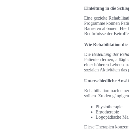
Einleitung in die Schl
Eine gezielte Rehabilitat
Programme können Patien
Barrieren abbauen. Hierb
Bedürfnisse der Betroff
Wie Rehabilitation die
Die
Bedeutung der Rehab
Patienten lernen, alltäg
einer höheren Lebensqual
sozialen Aktivitäten da
Unterschiedliche Ansät
Rehabilitation nach ein
sollten. Zu den gängige
Physiotherapie
Ergotherapie
Logopädische M
Diese Therapien konzent