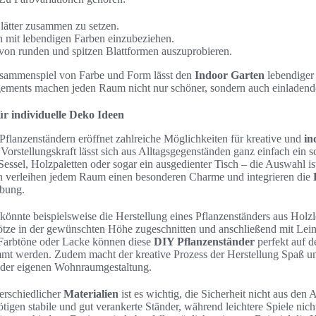
lätter zusammen zu setzen.
 mit lebendigen Farben einzubeziehen.
on runden und spitzen Blattformen auszuprobieren.
usammenspiel von Farbe und Form lässt den
Indoor Garten
lebendiger 
gements machen jeden Raum nicht nur schöner, sondern auch einladen
r individuelle Deko Ideen
Pflanzenständern eröffnet zahlreiche Möglichkeiten für kreative und
in
orstellungskraft lässt sich aus Alltagsgegenständen ganz einfach ein 
 Sessel, Holzpaletten oder sogar ein ausgedienter Tisch – die Auswahl ist
n verleihen jedem Raum einen besonderen Charme und integrieren die
bung.
könnte beispielsweise die Herstellung eines Pflanzenständers aus Holz
tze in der gewünschten Höhe zugeschnitten und anschließend mit Leim 
Farbtöne oder Lacke können diese
DIY Pflanzenständer
perfekt auf d
mmt werden. Zudem macht der kreative Prozess der Herstellung Spaß un
 der eigenen Wohnraumgestaltung.
erschiedlicher
Materialien
ist es wichtig, die Sicherheit nicht aus den 
igen stabile und gut verankerte Ständer, während leichtere Spiele nich