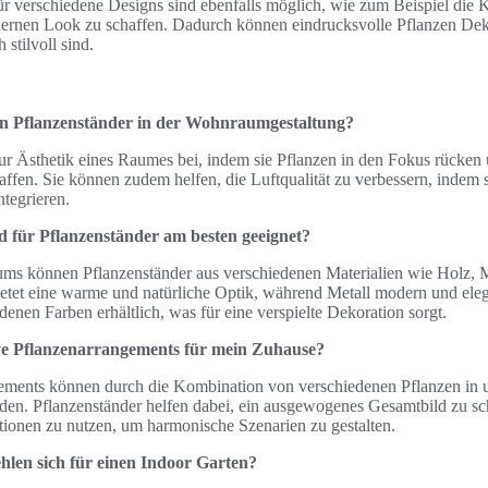
für verschiedene Designs sind ebenfalls möglich, wie zum Beispiel die
rnen Look zu schaffen. Dadurch können eindrucksvolle Pflanzen Deko
 stilvoll sind.
n Pflanzenständer in der Wohnraumgestaltung?
ur Ästhetik eines Raumes bei, indem sie Pflanzen in den Fokus rücken 
ffen. Sie können zudem helfen, die Luftqualität zu verbessern, indem
ntegrieren.
d für Pflanzenständer am besten geeignet?
ums können Pflanzenständer aus verschiedenen Materialien wie Holz, M
tet eine warme und natürliche Optik, während Metall modern und elega
edenen Farben erhältlich, was für eine verspielte Dekoration sorgt.
tive Pflanzenarrangements für mein Zuhause?
ements können durch die Kombination von verschiedenen Pflanzen in 
den. Pflanzenständer helfen dabei, ein ausgewogenes Gesamtbild zu sc
onen zu nutzen, um harmonische Szenarien zu gestalten.
hlen sich für einen Indoor Garten?