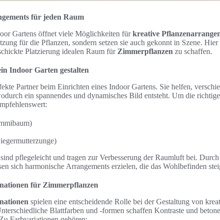
angements für jeden Raum
oor Gartens öffnet viele Möglichkeiten für
kreative Pflanzenarrange
ützung für die Pflanzen, sondern setzen sie auch gekonnt in Szene. Hie
schickte Platzierung idealen Raum für
Zimmerpflanzen
zu schaffen.
in Indoor Garten gestalten
fekte Partner beim Einrichten eines Indoor Gartens. Sie helfen, versc
wodurch ein spannendes und dynamisches Bild entsteht. Um die richtige
empfehlenswert:
Gummibaum)
iegermutterzunge)
sind pflegeleicht und tragen zur Verbesserung der Raumluft bei. Durch
sen sich harmonische Arrangements erzielen, die das Wohlbefinden stei
ationen für Zimmerpflanzen
nationen
spielen eine entscheidende Rolle bei der Gestaltung von krea
terschiedliche Blattfarben und -formen schaffen Kontraste und betone
 Zu Farbvariationen gehören: