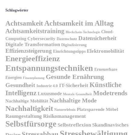
Schlagwörter
Achtsamkeit
Achtsamkeit im Alltag
Achtsamkeitstraining
Cloud-
Blockchain-Technologie
Datensicherheit
Cybersecurity
Computing
Datenschutz
Digitale Transformation
Digitalisierung
Effizienzsteigerung
Elektromobilität
Einrichtungstipps
Energieeffizienz
Entspannungstechniken
Erneuerbare
Gesunde Ernährung
Energien
Finanzplanung
Künstliche
Gesundheit
IT-Sicherheit
Industrie 4.0
Intelligenz
Modetrends
Luxusmode
Mentale Gesundheit
Nachhaltige Mode
Nachhaltige Mobilität
Nachhaltigkeit
Platzsparende Möbel
Naturerlebnis
Risikomanagement
Raumgestaltung
Selbstfürsorge
Skandinavisches
Selbstreflexion
Stressbewältigung
Stressabbau
Design