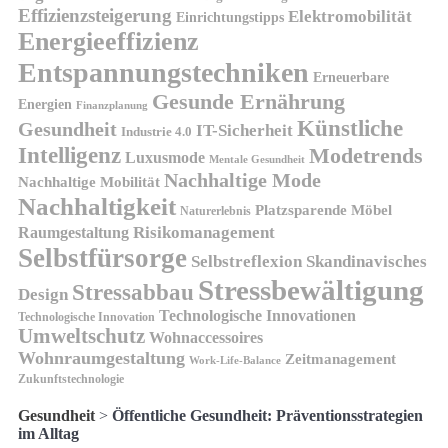
Effizienzsteigerung
Elektromobilität
Einrichtungstipps
Energieeffizienz
Entspannungstechniken
Erneuerbare
Gesunde Ernährung
Energien
Finanzplanung
Künstliche
Gesundheit
IT-Sicherheit
Industrie 4.0
Intelligenz
Modetrends
Luxusmode
Mentale Gesundheit
Nachhaltige Mode
Nachhaltige Mobilität
Nachhaltigkeit
Platzsparende Möbel
Naturerlebnis
Risikomanagement
Raumgestaltung
Selbstfürsorge
Skandinavisches
Selbstreflexion
Stressbewältigung
Stressabbau
Design
Technologische Innovationen
Technologische Innovation
Umweltschutz
Wohnaccessoires
Wohnraumgestaltung
Zeitmanagement
Work-Life-Balance
Zukunftstechnologie
Gesundheit
>
Öffentliche Gesundheit: Präventionsstrategien
im Alltag