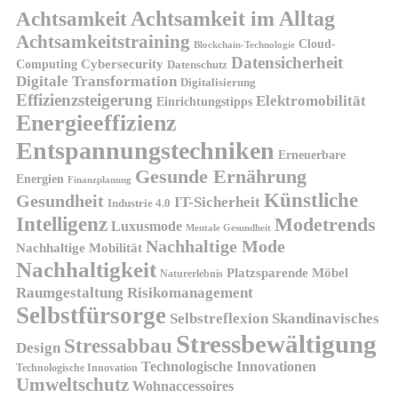
Achtsamkeit
Achtsamkeit im Alltag
Achtsamkeitstraining
Cloud-
Blockchain-Technologie
Datensicherheit
Cybersecurity
Computing
Datenschutz
Digitale Transformation
Digitalisierung
Effizienzsteigerung
Elektromobilität
Einrichtungstipps
Energieeffizienz
Entspannungstechniken
Erneuerbare
Gesunde Ernährung
Energien
Finanzplanung
Künstliche
Gesundheit
IT-Sicherheit
Industrie 4.0
Intelligenz
Modetrends
Luxusmode
Mentale Gesundheit
Nachhaltige Mode
Nachhaltige Mobilität
Nachhaltigkeit
Platzsparende Möbel
Naturerlebnis
Risikomanagement
Raumgestaltung
Selbstfürsorge
Skandinavisches
Selbstreflexion
Stressbewältigung
Stressabbau
Design
Technologische Innovationen
Technologische Innovation
Umweltschutz
Wohnaccessoires