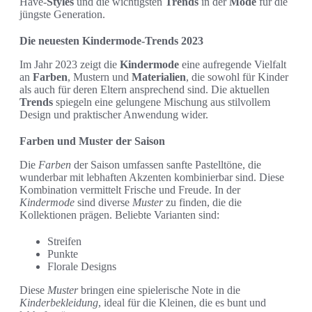
Have-
Styles
und die wichtigsten
Trends
in der
Mode
für die
jüngste Generation.
Die neuesten Kindermode-Trends 2023
Im Jahr 2023 zeigt die
Kindermode
eine aufregende Vielfalt
an
Farben
, Mustern und
Materialien
, die sowohl für Kinder
als auch für deren Eltern ansprechend sind. Die aktuellen
Trends
spiegeln eine gelungene Mischung aus stilvollem
Design und praktischer Anwendung wider.
Farben und Muster der Saison
Die
Farben
der Saison umfassen sanfte Pastelltöne, die
wunderbar mit lebhaften Akzenten kombinierbar sind. Diese
Kombination vermittelt Frische und Freude. In der
Kindermode
sind diverse
Muster
zu finden, die die
Kollektionen prägen. Beliebte Varianten sind:
Streifen
Punkte
Florale Designs
Diese
Muster
bringen eine spielerische Note in die
Kinderbekleidung
, ideal für die Kleinen, die es bunt und