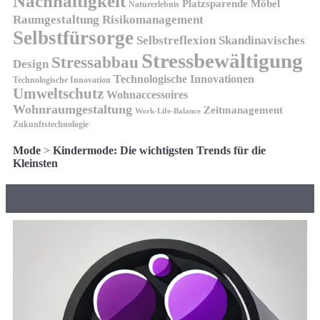
Nachhaltigkeit
Platzsparende Möbel
Naturerlebnis
Risikomanagement
Raumgestaltung
Selbstfürsorge
Skandinavisches
Selbstreflexion
Stressbewältigung
Stressabbau
Design
Technologische Innovationen
Technologische Innovation
Umweltschutz
Wohnaccessoires
Wohnraumgestaltung
Zeitmanagement
Work-Life-Balance
Zukunftstechnologie
Mode
>
Kindermode: Die wichtigsten Trends für die
Kleinsten