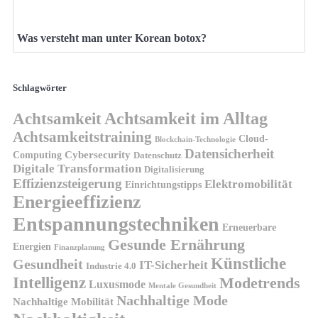
Was versteht man unter Korean botox?
Schlagwörter
Achtsamkeit
Achtsamkeit im Alltag
Achtsamkeitstraining
Cloud-
Blockchain-Technologie
Datensicherheit
Cybersecurity
Computing
Datenschutz
Digitale Transformation
Digitalisierung
Effizienzsteigerung
Elektromobilität
Einrichtungstipps
Energieeffizienz
Entspannungstechniken
Erneuerbare
Gesunde Ernährung
Energien
Finanzplanung
Künstliche
Gesundheit
IT-Sicherheit
Industrie 4.0
Intelligenz
Modetrends
Luxusmode
Mentale Gesundheit
Nachhaltige Mode
Nachhaltige Mobilität