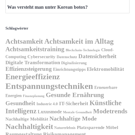
Was versteht man unter Korean botox?
Schlagwörter
Achtsamkeit
Achtsamkeit im Alltag
Achtsamkeitstraining
Cloud-
Blockchain-Technologie
Datensicherheit
Cybersecurity
Computing
Datenschutz
Digitale Transformation
Digitalisierung
Effizienzsteigerung
Elektromobilität
Einrichtungstipps
Energieeffizienz
Entspannungstechniken
Erneuerbare
Gesunde Ernährung
Energien
Finanzplanung
Künstliche
Gesundheit
IT-Sicherheit
Industrie 4.0
Intelligenz
Modetrends
Luxusmode
Mentale Gesundheit
Nachhaltige Mode
Nachhaltige Mobilität
Nachhaltigkeit
Platzsparende Möbel
Naturerlebnis
Risikomanagement
Raumgestaltung