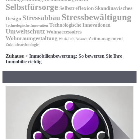
Selbstfürsorge
Skandinavisches
Selbstreflexion
Stressbewältigung
Stressabbau
Design
Technologische Innovationen
Technologische Innovation
Umweltschutz
Wohnaccessoires
Wohnraumgestaltung
Zeitmanagement
Work-Life-Balance
Zukunftstechnologie
Zuhause
>
Immobilienbewertung: So bewerten Sie Ihre
Immobilie richtig