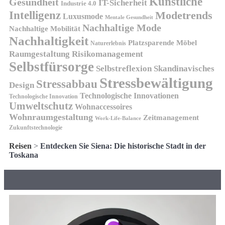
Künstliche
Gesundheit
IT-Sicherheit
Industrie 4.0
Intelligenz
Modetrends
Luxusmode
Mentale Gesundheit
Nachhaltige Mode
Nachhaltige Mobilität
Nachhaltigkeit
Platzsparende Möbel
Naturerlebnis
Risikomanagement
Raumgestaltung
Selbstfürsorge
Skandinavisches
Selbstreflexion
Stressbewältigung
Stressabbau
Design
Technologische Innovationen
Technologische Innovation
Umweltschutz
Wohnaccessoires
Wohnraumgestaltung
Zeitmanagement
Work-Life-Balance
Zukunftstechnologie
Reisen
>
Entdecken Sie Siena: Die historische Stadt in der
Toskana