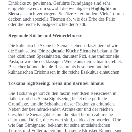
Einblicke zu gewinnen. Geführte Rundgänge sind sehr
empfehlenswert, um sowohl die wichtigsten
Highlights in
Siena
als auch verborgene Schätze zu erkunden. Viele Touren
decken auch spezielle Themen ab, wie das Erbe des Palio
oder die reiche Kunstgeschichte der Stadt.
Regionale Küche und Weinerlebnisse
Die kulinarische Szene in Siena ist ebenso faszinierend wie
die Stadt selbst. Die
regionale Küche Siena
ist bekannt für
ihre köstlichen Spezialitäten, darunter Pici, eine traditionelle
Pasta, sowie die erstklassigen Weine aus dem Chianti-Gebiet.
Besucher können lokale Restaurants besuchen und bei
kulinarischen Erlebnissen in die reiche Esskultur eintauchen.
Toskana Sightseeing: Siena und darüber hinaus
Die Toskana gehört zu den faszinierendsten Reisezielen in
Italien, und das Siena Sightseeing bietet eine perfekte
Grundlage, um die Schönheit dieser Region zu erkunden.
Neben der beeindruckenden Architektur und der reichen
Geschichte Sienas gibt es um die Stadt herum zahlreiche
charmante Dörfer, die es wert sind, entdeckt zu werden. Orte
wie San Gimignano, bekannt für seine mittelalterlichen
Türme, und Volterra, berühmt für seine Etrusker-Ruinen, sind