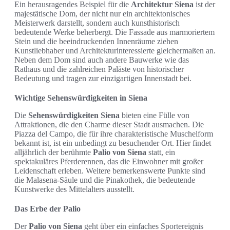
Ein herausragendes Beispiel für die
Architektur Siena
ist der
majestätische Dom, der nicht nur ein architektonisches
Meisterwerk darstellt, sondern auch kunsthistorisch
bedeutende Werke beherbergt. Die Fassade aus marmoriertem
Stein und die beeindruckenden Innenräume ziehen
Kunstliebhaber und Architekturinteressierte gleichermaßen an.
Neben dem Dom sind auch andere Bauwerke wie das
Rathaus und die zahlreichen Paläste von historischer
Bedeutung und tragen zur einzigartigen Innenstadt bei.
Wichtige Sehenswürdigkeiten in Siena
Die
Sehenswürdigkeiten Siena
bieten eine Fülle von
Attraktionen, die den Charme dieser Stadt ausmachen. Die
Piazza del Campo, die für ihre charakteristische Muschelform
bekannt ist, ist ein unbedingt zu besuchender Ort. Hier findet
alljährlich der berühmte
Palio von Siena
statt, ein
spektakuläres Pferderennen, das die Einwohner mit großer
Leidenschaft erleben. Weitere bemerkenswerte Punkte sind
die Malasena-Säule und die Pinakothek, die bedeutende
Kunstwerke des Mittelalters ausstellt.
Das Erbe der Palio
Der
Palio von Siena
geht über ein einfaches Sportereignis