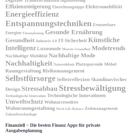
Digitale Transformation
Digitalisierung
Effizienzsteigerung
Elektromobilität
Einrichtungstipps
Energieeffizienz
Entspannungstechniken
Erneuerbare
Gesunde Ernährung
Energien
Finanzplanung
Künstliche
Gesundheit
IT-Sicherheit
Industrie 4.0
Intelligenz
Modetrends
Luxusmode
Mentale Gesundheit
Nachhaltige Mode
Nachhaltige Mobilität
Nachhaltigkeit
Platzsparende Möbel
Naturerlebnis
Risikomanagement
Raumgestaltung
Selbstfürsorge
Skandinavisches
Selbstreflexion
Stressbewältigung
Stressabbau
Design
Technologische Innovationen
Technologische Innovation
Umweltschutz
Wohnaccessoires
Wohnraumgestaltung
Zeitmanagement
Work-Life-Balance
Zukunftstechnologie
Finanziell
>
Die besten Finanz Apps für private
Ausgabenplanung