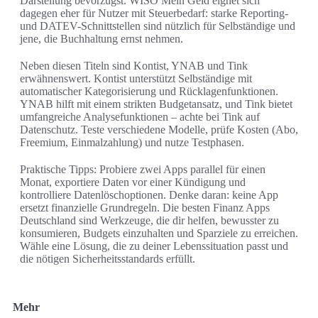
Darstellung bevorzugst. WISO Mein Geld eignet sich
dagegen eher für Nutzer mit Steuerbedarf: starke Reporting-
und DATEV-Schnittstellen sind nützlich für Selbständige und
jene, die Buchhaltung ernst nehmen.
Neben diesen Titeln sind Kontist, YNAB und Tink
erwähnenswert. Kontist unterstützt Selbständige mit
automatischer Kategorisierung und Rücklagenfunktionen.
YNAB hilft mit einem strikten Budgetansatz, und Tink bietet
umfangreiche Analysefunktionen – achte bei Tink auf
Datenschutz. Teste verschiedene Modelle, prüfe Kosten (Abo,
Freemium, Einmalzahlung) und nutze Testphasen.
Praktische Tipps: Probiere zwei Apps parallel für einen
Monat, exportiere Daten vor einer Kündigung und
kontrolliere Datenlöschoptionen. Denke daran: keine App
ersetzt finanzielle Grundregeln. Die besten Finanz Apps
Deutschland sind Werkzeuge, die dir helfen, bewusster zu
konsumieren, Budgets einzuhalten und Sparziele zu erreichen.
Wähle eine Lösung, die zu deiner Lebenssituation passt und
die nötigen Sicherheitsstandards erfüllt.
Mehr