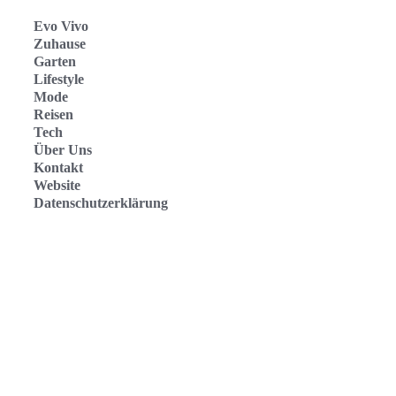
Evo Vivo
Zuhause
Garten
Lifestyle
Mode
Reisen
Tech
Über Uns
Kontakt
Website
Datenschutzerklärung
Evo Vivo Deutschland
Evo Vivo España
Evo Vivo Nederland
Evo Vivo Schweiz