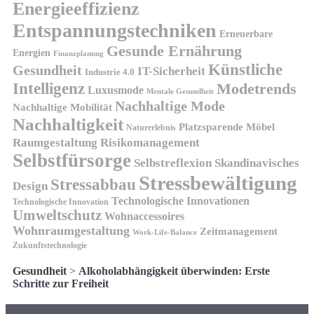
Energieeffizienz
Entspannungstechniken
Erneuerbare
Gesunde Ernährung
Energien
Finanzplanung
Künstliche
Gesundheit
IT-Sicherheit
Industrie 4.0
Intelligenz
Modetrends
Luxusmode
Mentale Gesundheit
Nachhaltige Mode
Nachhaltige Mobilität
Nachhaltigkeit
Platzsparende Möbel
Naturerlebnis
Risikomanagement
Raumgestaltung
Selbstfürsorge
Skandinavisches
Selbstreflexion
Stressbewältigung
Stressabbau
Design
Technologische Innovationen
Technologische Innovation
Umweltschutz
Wohnaccessoires
Wohnraumgestaltung
Zeitmanagement
Work-Life-Balance
Zukunftstechnologie
Gesundheit
>
Alkoholabhängigkeit überwinden: Erste
Schritte zur Freiheit