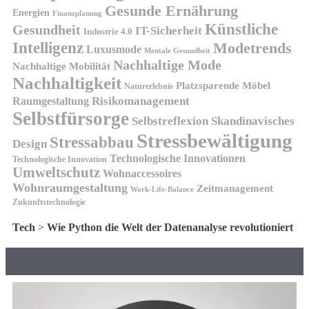
Gesunde Ernährung
Energien
Finanzplanung
Künstliche
Gesundheit
IT-Sicherheit
Industrie 4.0
Intelligenz
Modetrends
Luxusmode
Mentale Gesundheit
Nachhaltige Mode
Nachhaltige Mobilität
Nachhaltigkeit
Platzsparende Möbel
Naturerlebnis
Risikomanagement
Raumgestaltung
Selbstfürsorge
Skandinavisches
Selbstreflexion
Stressbewältigung
Stressabbau
Design
Technologische Innovationen
Technologische Innovation
Umweltschutz
Wohnaccessoires
Wohnraumgestaltung
Zeitmanagement
Work-Life-Balance
Zukunftstechnologie
Tech
>
Wie Python die Welt der Datenanalyse revolutioniert