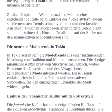
die regelmäßig in
Tokio
stattfinden und die Kreativität der
urbanen
Mode
feiern.
Zusätzlich spielt die Welt der sozialen Medien eine
entscheidende Rolle beim Einfluss des *Streetstyles*, indem
sie die neuesten Trends schnell verbreitet und den kreativen
Austausch zwischen Modebegeisterten fördert.
Tokio
bleibt
somit unbestritten das Hotspot für alle, die auf der Suche nach
den spannendsten Modeeinflüssen sind.
Die neuesten Modetrends in Tokio
In Tokio setzen sich die
Modetrends
aus einer faszinierenden
Mischung von Tradition und Moderne zusammen. Die dortige
japanische Kultur
prägt den
Streetstyle
maßgeblich, wobei
Elemente der Geschichte und des Alltagslebens in die
zeitgenössische
Mode
integriert werden. Diese Trends
entfalten sich in lebhaften Farben und innovativen
Silhouetten, die den einzigartigen Charakter der Stadt
widerspiegeln.
Einfluss der japanischen Kultur auf den Streetstyle
Die
japanische Kultur
hat einen tiefgreifenden Einfluss auf
die aktuellen
Modetrends
. Traditionelle Kleidungsstücke, wie