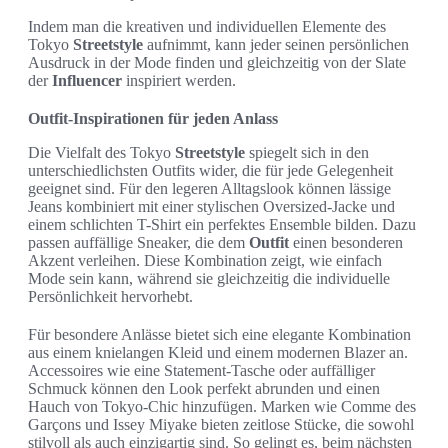
Indem man die kreativen und individuellen Elemente des
Tokyo
Streetstyle
aufnimmt, kann jeder seinen persönlichen
Ausdruck in der Mode finden und gleichzeitig von der Slate
der
Influencer
inspiriert werden.
Outfit-Inspirationen für jeden Anlass
Die Vielfalt des Tokyo
Streetstyle
spiegelt sich in den
unterschiedlichsten Outfits wider, die für jede Gelegenheit
geeignet sind. Für den legeren Alltagslook können lässige
Jeans kombiniert mit einer stylischen Oversized-Jacke und
einem schlichten T-Shirt ein perfektes Ensemble bilden. Dazu
passen auffällige Sneaker, die dem
Outfit
einen besonderen
Akzent verleihen. Diese Kombination zeigt, wie einfach
Mode sein kann, während sie gleichzeitig die individuelle
Persönlichkeit hervorhebt.
Für besondere Anlässe bietet sich eine elegante Kombination
aus einem knielangen Kleid und einem modernen Blazer an.
Accessoires wie eine Statement-Tasche oder auffälliger
Schmuck können den Look perfekt abrunden und einen
Hauch von Tokyo-Chic hinzufügen. Marken wie Comme des
Garçons und Issey Miyake bieten zeitlose Stücke, die sowohl
stilvoll als auch einzigartig sind. So gelingt es, beim nächsten