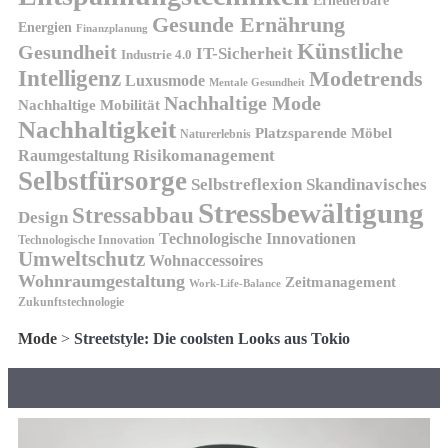
Erneuerbare
Gesunde Ernährung
Energien
Finanzplanung
Künstliche
Gesundheit
IT-Sicherheit
Industrie 4.0
Intelligenz
Modetrends
Luxusmode
Mentale Gesundheit
Nachhaltige Mode
Nachhaltige Mobilität
Nachhaltigkeit
Platzsparende Möbel
Naturerlebnis
Risikomanagement
Raumgestaltung
Selbstfürsorge
Skandinavisches
Selbstreflexion
Stressbewältigung
Stressabbau
Design
Technologische Innovationen
Technologische Innovation
Umweltschutz
Wohnaccessoires
Wohnraumgestaltung
Zeitmanagement
Work-Life-Balance
Zukunftstechnologie
Mode
>
Streetstyle: Die coolsten Looks aus Tokio