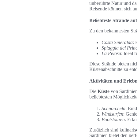
unberührte Natur und das
Reisende können sich auf
Beliebteste Strände au
Zu den bekanntesten Str
Costa Smeralda
: 
Spiaggia del Prin
La Pelosa
: Ideal 
Diese Strände bieten ni
Küstenabschnitte zu ent
Aktivitäten und Erlebn
Die
Küste
von Sardinien
beliebtesten Möglichkeit
Schnorcheln
: Ent
Windsurfen
: Geni
Bootstouren
: Erk
Zusätzlich sind kulinari
Sardinien bietet den per