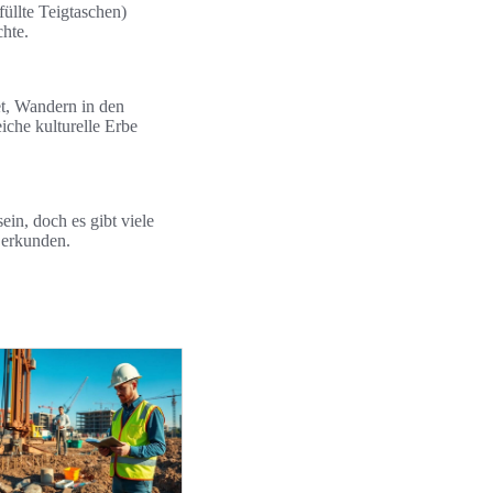
üllte Teigtaschen)
chte.
et, Wandern in den
che kulturelle Erbe
in, doch es gibt viele
 erkunden.