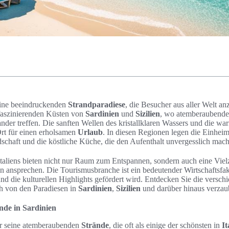
seine beeindruckenden
Strandparadiese
, die Besucher aus aller Welt a
faszinierenden Küsten von
Sardinien
und
Sizilien
, wo atemberaubend
nder treffen. Die sanften Wellen des kristallklaren Wassers und die w
Ort für einen erholsamen
Urlaub
. In diesen Regionen legen die Einhei
dschaft und die köstliche Küche, die den Aufenthalt unvergesslich mach
Italiens bieten nicht nur Raum zum Entspannen, sondern auch eine Vie
n ansprechen. Die Tourismusbranche ist ein bedeutender Wirtschaftsfakt
nd die kulturellen Highlights gefördert wird. Entdecken Sie die versch
ch von den Paradiesen in
Sardinien
,
Sizilien
und darüber hinaus verzau
nde in Sardinien
ür seine atemberaubenden
Strände
, die oft als einige der schönsten in
It