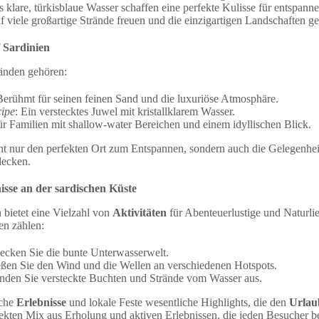
 klare, türkisblaue Wasser schaffen eine perfekte Kulisse für entspann
 viele großartige Strände freuen und die einzigartigen Landschaften g
f Sardinien
änden gehören:
Berühmt für seinen feinen Sand und die luxuriöse Atmosphäre.
cipe
: Ein verstecktes Juwel mit kristallklarem Wasser.
für Familien mit shallow-water Bereichen und einem idyllischen Blick.
cht nur den perfekten Ort zum Entspannen, sondern auch die Gelegenhei
decken.
isse an der sardischen Küste
 bietet eine Vielzahl von
Aktivitäten
für Abenteuerlustige und Naturli
en zählen:
decken Sie die bunte Unterwasserwelt.
eßen Sie den Wind und die Wellen an verschiedenen Hotspots.
unden Sie versteckte Buchten und Strände vom Wasser aus.
sche
Erlebnisse
und lokale Feste wesentliche Highlights, die den
Urlau
fekten Mix aus Erholung und aktiven Erlebnissen, die jeden Besucher be