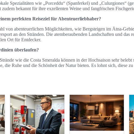
kale Spezialitäten wie „Porceddu“ (Spanferkel) und „Culurgiones“ (gef
t zudem bekannt für ihre exzellenten Weine und fangfrischen Fischgeri
einem perfekten Reiseziel für Abenteuerliebhaber?
lzahl von abenteuerlichen Möglichkeiten, wie Bergsteigen im Ätna-Gebi
rsport an den Stränden. Die atemberaubenden Landschaften und das rei
len Ort für Entdecker.
rdinien überlaufen?
Strände wie die Costa Smeralda können in der Hochsaison sehr belebt se
, die Ruhe und die Schönheit der Natur bieten. Es lohnt sich, diese zu