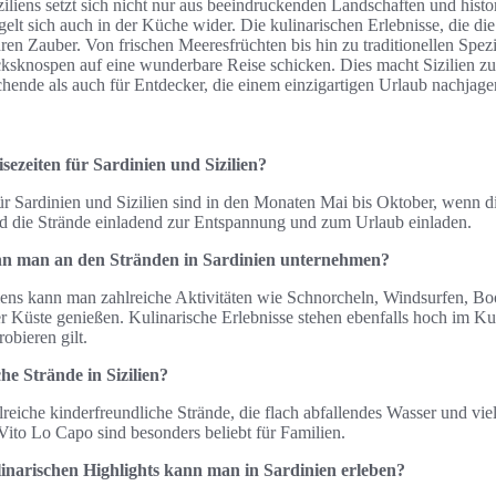
iziliens setzt sich nicht nur aus beeindruckenden Landschaften und histo
lt sich auch in der Küche wider. Die kulinarischen Erlebnisse, die die I
hren Zauber. Von frischen Meeresfrüchten bis hin zu traditionellen Spez
sknospen auf eine wunderbare Reise schicken. Dies macht Sizilien zu
hende als auch für Entdecker, die einem einzigartigen Urlaub nachjage
sezeiten für Sardinien und Sizilien?
für Sardinien und Sizilien sind in den Monaten Mai bis Oktober, wenn 
 die Strände einladend zur Entspannung und zum Urlaub einladen.
nn man an den Stränden in Sardinien unternehmen?
ens kann man zahlreiche Aktivitäten wie Schnorcheln, Windsurfen, Bo
 Küste genießen. Kulinarische Erlebnisse stehen ebenfalls hoch im Kur
robieren gilt.
he Strände in Sizilien?
zahlreiche kinderfreundliche Strände, die flach abfallendes Wasser und v
Vito Lo Capo sind besonders beliebt für Familien.
inarischen Highlights kann man in Sardinien erleben?