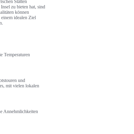
rischen Stätten
nsel zu bieten hat, sind
ialitäten können
 einem idealen Ziel
n.
die Temperaturen
otstouren und
s, mit vielen lokalen
iele Annehmlichkeiten