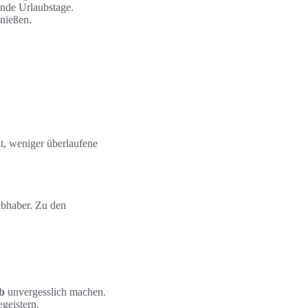
ende Urlaubstage.
enießen.
t, weniger überlaufene
ebhaber. Zu den
b
unvergesslich machen.
geistern.