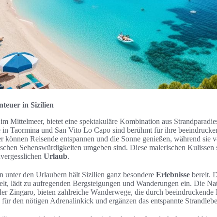
euer in Sizilien
el im Mittelmeer, bietet eine spektakuläre Kombination aus Strandparad
 in Taormina und San Vito Lo Capo sind berühmt für ihre beeindruck
Hier können Reisende entspannen und die Sonne genießen, während sie
ischen Sehenswürdigkeiten umgeben sind. Diese malerischen Kulissen s
nvergesslichen
Urlaub
.
n unter den Urlaubern hält Sizilien ganz besondere
Erlebnisse
bereit. 
elt, lädt zu aufregenden Bergsteigungen und Wanderungen ein. Die Nat
der Zingaro, bieten zahlreiche Wanderwege, die durch beeindruckende 
für den nötigen Adrenalinkick und ergänzen das entspannte Strandlebe