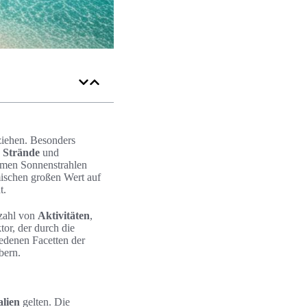
nziehen. Besonders
e
Strände
und
armen Sonnenstrahlen
mischen großen Wert auf
t.
lzahl von
Aktivitäten
,
or, der durch die
iedenen Facetten der
bern.
alien
gelten. Die