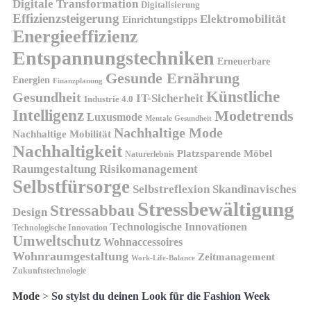
Digitale Transformation
Digitalisierung
Effizienzsteigerung
Elektromobilität
Einrichtungstipps
Energieeffizienz
Entspannungstechniken
Erneuerbare
Gesunde Ernährung
Energien
Finanzplanung
Künstliche
Gesundheit
IT-Sicherheit
Industrie 4.0
Intelligenz
Modetrends
Luxusmode
Mentale Gesundheit
Nachhaltige Mode
Nachhaltige Mobilität
Nachhaltigkeit
Platzsparende Möbel
Naturerlebnis
Risikomanagement
Raumgestaltung
Selbstfürsorge
Skandinavisches
Selbstreflexion
Stressbewältigung
Stressabbau
Design
Technologische Innovationen
Technologische Innovation
Umweltschutz
Wohnaccessoires
Wohnraumgestaltung
Zeitmanagement
Work-Life-Balance
Zukunftstechnologie
Mode
>
So stylst du deinen Look für die Fashion Week