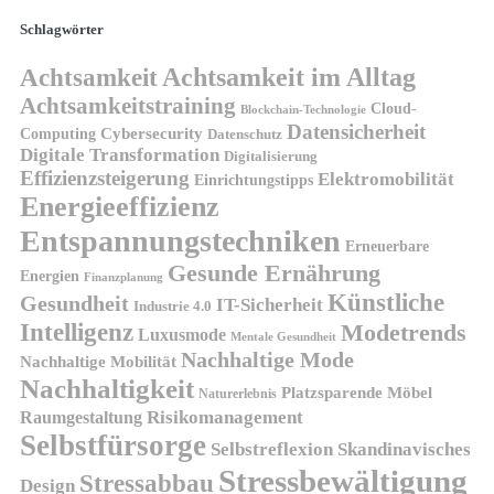
Schlagwörter
Achtsamkeit
Achtsamkeit im Alltag
Achtsamkeitstraining
Cloud-
Blockchain-Technologie
Datensicherheit
Cybersecurity
Computing
Datenschutz
Digitale Transformation
Digitalisierung
Effizienzsteigerung
Elektromobilität
Einrichtungstipps
Energieeffizienz
Entspannungstechniken
Erneuerbare
Gesunde Ernährung
Energien
Finanzplanung
Künstliche
Gesundheit
IT-Sicherheit
Industrie 4.0
Intelligenz
Modetrends
Luxusmode
Mentale Gesundheit
Nachhaltige Mode
Nachhaltige Mobilität
Nachhaltigkeit
Platzsparende Möbel
Naturerlebnis
Risikomanagement
Raumgestaltung
Selbstfürsorge
Skandinavisches
Selbstreflexion
Stressbewältigung
Stressabbau
Design