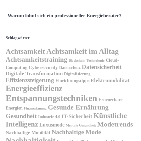
Warum lohnt sich ein professioneller Energieberater?
Schlagwörter
Achtsamkeit
Achtsamkeit im Alltag
Achtsamkeitstraining
Cloud-
Blockchain-Technologie
Datensicherheit
Cybersecurity
Computing
Datenschutz
Digitale Transformation
Digitalisierung
Effizienzsteigerung
Elektromobilität
Einrichtungstipps
Energieeffizienz
Entspannungstechniken
Erneuerbare
Gesunde Ernährung
Energien
Finanzplanung
Künstliche
Gesundheit
IT-Sicherheit
Industrie 4.0
Intelligenz
Modetrends
Luxusmode
Mentale Gesundheit
Nachhaltige Mode
Nachhaltige Mobilität
Nachhaltigkeit