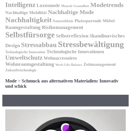
Intelligenz
Modetrends
Luxusmode
Mentale Gesundheit
Nachhaltige Mode
Nachhaltige Mobilität
Nachhaltigkeit
Platzsparende Möbel
Naturerlebnis
Risikomanagement
Raumgestaltung
Selbstfürsorge
Skandinavisches
Selbstreflexion
Stressbewältigung
Stressabbau
Design
Technologische Innovationen
Technologische Innovation
Umweltschutz
Wohnaccessoires
Wohnraumgestaltung
Zeitmanagement
Work-Life-Balance
Zukunftstechnologie
Mode
>
Schmuck aus alternativen Materialien: Innovativ
und schick