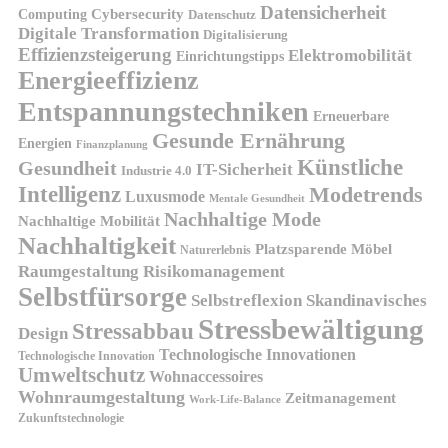
Datensicherheit
Cybersecurity
Computing
Datenschutz
Digitale Transformation
Digitalisierung
Effizienzsteigerung
Elektromobilität
Einrichtungstipps
Energieeffizienz
Entspannungstechniken
Erneuerbare
Gesunde Ernährung
Energien
Finanzplanung
Künstliche
Gesundheit
IT-Sicherheit
Industrie 4.0
Intelligenz
Modetrends
Luxusmode
Mentale Gesundheit
Nachhaltige Mode
Nachhaltige Mobilität
Nachhaltigkeit
Platzsparende Möbel
Naturerlebnis
Risikomanagement
Raumgestaltung
Selbstfürsorge
Skandinavisches
Selbstreflexion
Stressbewältigung
Stressabbau
Design
Technologische Innovationen
Technologische Innovation
Umweltschutz
Wohnaccessoires
Wohnraumgestaltung
Zeitmanagement
Work-Life-Balance
Zukunftstechnologie