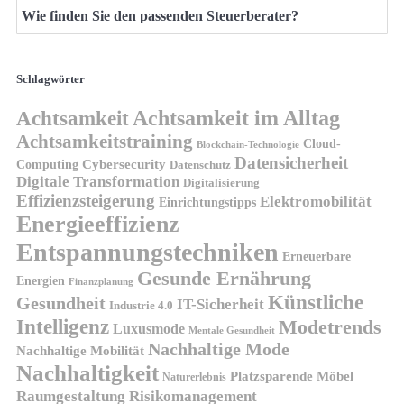
Wie finden Sie den passenden Steuerberater?
Schlagwörter
Achtsamkeit
Achtsamkeit im Alltag
Achtsamkeitstraining
Cloud-
Blockchain-Technologie
Datensicherheit
Cybersecurity
Computing
Datenschutz
Digitale Transformation
Digitalisierung
Effizienzsteigerung
Elektromobilität
Einrichtungstipps
Energieeffizienz
Entspannungstechniken
Erneuerbare
Gesunde Ernährung
Energien
Finanzplanung
Künstliche
Gesundheit
IT-Sicherheit
Industrie 4.0
Intelligenz
Modetrends
Luxusmode
Mentale Gesundheit
Nachhaltige Mode
Nachhaltige Mobilität
Nachhaltigkeit
Platzsparende Möbel
Naturerlebnis
Risikomanagement
Raumgestaltung