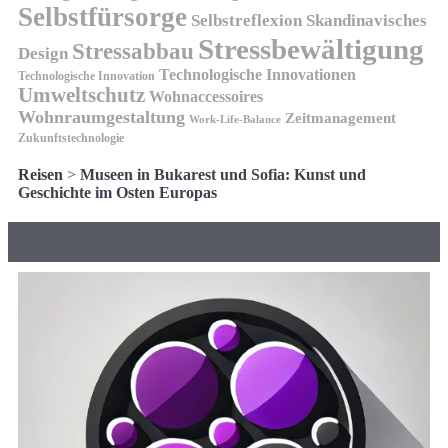
Selbstfürsorge
Skandinavisches
Selbstreflexion
Stressbewältigung
Stressabbau
Design
Technologische Innovationen
Technologische Innovation
Umweltschutz
Wohnaccessoires
Wohnraumgestaltung
Zeitmanagement
Work-Life-Balance
Zukunftstechnologie
Reisen
>
Museen in Bukarest und Sofia: Kunst und
Geschichte im Osten Europas