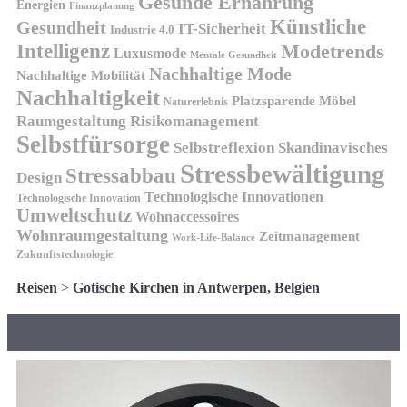
Gesunde Ernährung
Energien
Finanzplanung
Künstliche
Gesundheit
IT-Sicherheit
Industrie 4.0
Intelligenz
Modetrends
Luxusmode
Mentale Gesundheit
Nachhaltige Mode
Nachhaltige Mobilität
Nachhaltigkeit
Platzsparende Möbel
Naturerlebnis
Risikomanagement
Raumgestaltung
Selbstfürsorge
Skandinavisches
Selbstreflexion
Stressbewältigung
Stressabbau
Design
Technologische Innovationen
Technologische Innovation
Umweltschutz
Wohnaccessoires
Wohnraumgestaltung
Zeitmanagement
Work-Life-Balance
Zukunftstechnologie
Reisen
>
Gotische Kirchen in Antwerpen, Belgien