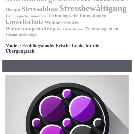
Stressbewältigung
Stressabbau
Design
Technologische Innovationen
Technologische Innovation
Umweltschutz
Wohnaccessoires
Wohnraumgestaltung
Zeitmanagement
Work-Life-Balance
Zukunftstechnologie
Mode
>
Frühlingsmode: Frische Looks für die
Übergangszeit