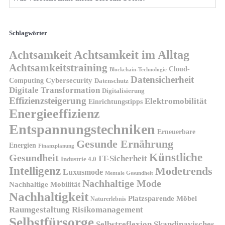
Schlagwörter
Achtsamkeit
Achtsamkeit im Alltag
Achtsamkeitstraining
Cloud-
Blockchain-Technologie
Datensicherheit
Cybersecurity
Computing
Datenschutz
Digitale Transformation
Digitalisierung
Effizienzsteigerung
Elektromobilität
Einrichtungstipps
Energieeffizienz
Entspannungstechniken
Erneuerbare
Gesunde Ernährung
Energien
Finanzplanung
Künstliche
Gesundheit
IT-Sicherheit
Industrie 4.0
Intelligenz
Modetrends
Luxusmode
Mentale Gesundheit
Nachhaltige Mode
Nachhaltige Mobilität
Nachhaltigkeit
Platzsparende Möbel
Naturerlebnis
Risikomanagement
Raumgestaltung
Selbstfürsorge
Skandinavisches
Selbstreflexion