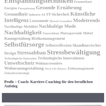
Entspannungstechniken
Erneuerbare
Gesunde Ernährung
Energien
Finanzplanung
Künstliche
Gesundheit
IT-Sicherheit
Industrie 4.0
Intelligenz
Modetrends
Luxusmode
Mentale Gesundheit
Nachhaltige Mode
Nachhaltige Mobilität
Nachhaltigkeit
Platzsparende Möbel
Naturerlebnis
Risikomanagement
Raumgestaltung
Selbstfürsorge
Skandinavisches
Selbstreflexion
Stressbewältigung
Stressabbau
Design
Technologische Innovationen
Technologische Innovation
Umweltschutz
Wohnaccessoires
Wohnraumgestaltung
Zeitmanagement
Work-Life-Balance
Zukunftstechnologie
Profis
>
Coach: Karriere-Coaching für den beruflichen
Aufstieg