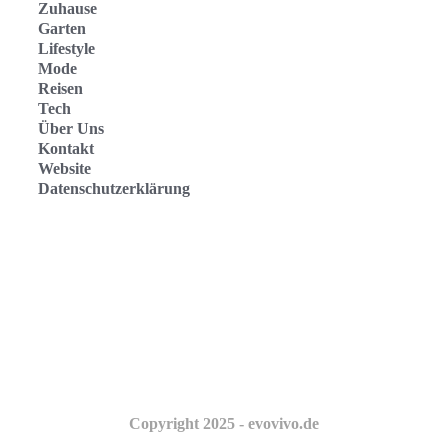
Zuhause
Garten
Lifestyle
Mode
Reisen
Tech
Über Uns
Kontakt
Website
Datenschutzerklärung
Evo Vivo Deutschland
Evo Vivo España
Evo Vivo Nederland
Evo Vivo Schweiz
Copyright 2025 - evovivo.de