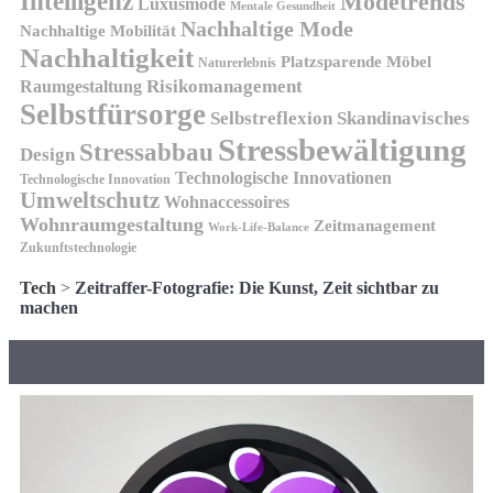
Intelligenz
Modetrends
Luxusmode
Mentale Gesundheit
Nachhaltige Mode
Nachhaltige Mobilität
Nachhaltigkeit
Platzsparende Möbel
Naturerlebnis
Risikomanagement
Raumgestaltung
Selbstfürsorge
Skandinavisches
Selbstreflexion
Stressbewältigung
Stressabbau
Design
Technologische Innovationen
Technologische Innovation
Umweltschutz
Wohnaccessoires
Wohnraumgestaltung
Zeitmanagement
Work-Life-Balance
Zukunftstechnologie
Tech
>
Zeitraffer-Fotografie: Die Kunst, Zeit sichtbar zu
machen