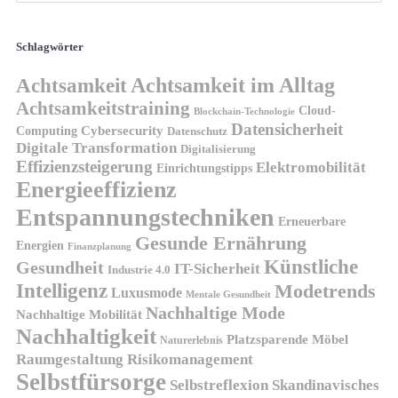
Schlagwörter
Achtsamkeit
Achtsamkeit im Alltag
Achtsamkeitstraining
Cloud-
Blockchain-Technologie
Datensicherheit
Cybersecurity
Computing
Datenschutz
Digitale Transformation
Digitalisierung
Effizienzsteigerung
Elektromobilität
Einrichtungstipps
Energieeffizienz
Entspannungstechniken
Erneuerbare
Gesunde Ernährung
Energien
Finanzplanung
Künstliche
Gesundheit
IT-Sicherheit
Industrie 4.0
Intelligenz
Modetrends
Luxusmode
Mentale Gesundheit
Nachhaltige Mode
Nachhaltige Mobilität
Nachhaltigkeit
Platzsparende Möbel
Naturerlebnis
Risikomanagement
Raumgestaltung
Selbstfürsorge
Skandinavisches
Selbstreflexion