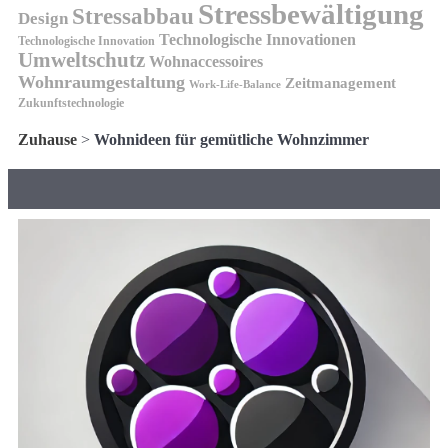
Stressbewältigung
Stressabbau
Design
Technologische Innovationen
Technologische Innovation
Umweltschutz
Wohnaccessoires
Wohnraumgestaltung
Zeitmanagement
Work-Life-Balance
Zukunftstechnologie
Zuhause
>
Wohnideen für gemütliche Wohnzimmer