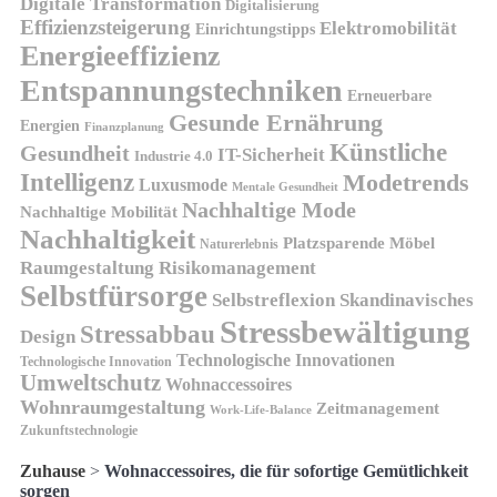
Digitale Transformation
Digitalisierung
Effizienzsteigerung
Elektromobilität
Einrichtungstipps
Energieeffizienz
Entspannungstechniken
Erneuerbare
Gesunde Ernährung
Energien
Finanzplanung
Künstliche
Gesundheit
IT-Sicherheit
Industrie 4.0
Intelligenz
Modetrends
Luxusmode
Mentale Gesundheit
Nachhaltige Mode
Nachhaltige Mobilität
Nachhaltigkeit
Platzsparende Möbel
Naturerlebnis
Risikomanagement
Raumgestaltung
Selbstfürsorge
Skandinavisches
Selbstreflexion
Stressbewältigung
Stressabbau
Design
Technologische Innovationen
Technologische Innovation
Umweltschutz
Wohnaccessoires
Wohnraumgestaltung
Zeitmanagement
Work-Life-Balance
Zukunftstechnologie
Zuhause
>
Wohnaccessoires, die für sofortige Gemütlichkeit
sorgen