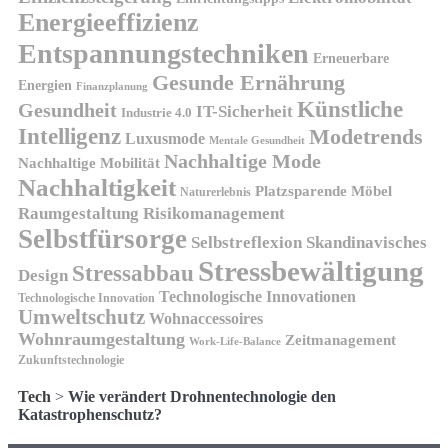
Energieeffizienz
Entspannungstechniken
Erneuerbare
Gesunde Ernährung
Energien
Finanzplanung
Künstliche
Gesundheit
IT-Sicherheit
Industrie 4.0
Intelligenz
Modetrends
Luxusmode
Mentale Gesundheit
Nachhaltige Mode
Nachhaltige Mobilität
Nachhaltigkeit
Platzsparende Möbel
Naturerlebnis
Risikomanagement
Raumgestaltung
Selbstfürsorge
Skandinavisches
Selbstreflexion
Stressbewältigung
Stressabbau
Design
Technologische Innovationen
Technologische Innovation
Umweltschutz
Wohnaccessoires
Wohnraumgestaltung
Zeitmanagement
Work-Life-Balance
Zukunftstechnologie
Tech
>
Wie verändert Drohnentechnologie den
Katastrophenschutz?