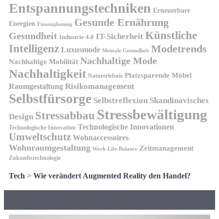
Entspannungstechniken
Erneuerbare
Gesunde Ernährung
Energien
Finanzplanung
Künstliche
Gesundheit
IT-Sicherheit
Industrie 4.0
Intelligenz
Modetrends
Luxusmode
Mentale Gesundheit
Nachhaltige Mode
Nachhaltige Mobilität
Nachhaltigkeit
Platzsparende Möbel
Naturerlebnis
Risikomanagement
Raumgestaltung
Selbstfürsorge
Skandinavisches
Selbstreflexion
Stressbewältigung
Stressabbau
Design
Technologische Innovationen
Technologische Innovation
Umweltschutz
Wohnaccessoires
Wohnraumgestaltung
Zeitmanagement
Work-Life-Balance
Zukunftstechnologie
Tech
>
Wie verändert Augmented Reality den Handel?