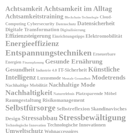
Achtsamkeit
Achtsamkeit im Alltag
Achtsamkeitstraining
Cloud-
Blockchain-Technologie
Datensicherheit
Cybersecurity
Computing
Datenschutz
Digitale Transformation
Digitalisierung
Effizienzsteigerung
Elektromobilität
Einrichtungstipps
Energieeffizienz
Entspannungstechniken
Erneuerbare
Gesunde Ernährung
Energien
Finanzplanung
Künstliche
Gesundheit
IT-Sicherheit
Industrie 4.0
Intelligenz
Modetrends
Luxusmode
Mentale Gesundheit
Nachhaltige Mode
Nachhaltige Mobilität
Nachhaltigkeit
Platzsparende Möbel
Naturerlebnis
Risikomanagement
Raumgestaltung
Selbstfürsorge
Skandinavisches
Selbstreflexion
Stressbewältigung
Stressabbau
Design
Technologische Innovationen
Technologische Innovation
Umweltschutz
Wohnaccessoires