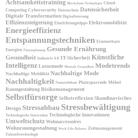
Achtsamkeitstraining
Cloud-
Blockchain-Technologie
Datensicherheit
Cybersecurity
Computing
Datenschutz
Digitale Transformation
Digitalisierung
Effizienzsteigerung
Elektromobilität
Einrichtungstipps
Energieeffizienz
Entspannungstechniken
Erneuerbare
Gesunde Ernährung
Energien
Finanzplanung
Künstliche
Gesundheit
IT-Sicherheit
Industrie 4.0
Intelligenz
Modetrends
Luxusmode
Mentale Gesundheit
Nachhaltige Mode
Nachhaltige Mobilität
Nachhaltigkeit
Platzsparende Möbel
Naturerlebnis
Risikomanagement
Raumgestaltung
Selbstfürsorge
Skandinavisches
Selbstreflexion
Stressbewältigung
Stressabbau
Design
Technologische Innovationen
Technologische Innovation
Umweltschutz
Wohnaccessoires
Wohnraumgestaltung
Zeitmanagement
Work-Life-Balance
Zukunftstechnologie