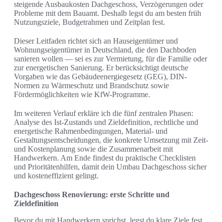
steigende Ausbaukosten Dachgeschoss, Verzögerungen oder
Probleme mit dem Bauamt. Deshalb legst du am besten früh
Nutzungsziele, Budgetrahmen und Zeitplan fest.
Dieser Leitfaden richtet sich an Hauseigentümer und
Wohnungseigentümer in Deutschland, die den Dachboden
sanieren wollen — sei es zur Vermietung, für die Familie oder
zur energetischen Sanierung. Er berücksichtigt deutsche
Vorgaben wie das Gebäudeenergiegesetz (GEG), DIN-
Normen zu Wärmeschutz und Brandschutz sowie
Fördermöglichkeiten wie KfW-Programme.
Im weiteren Verlauf erkläre ich die fünf zentralen Phasen:
Analyse des Ist-Zustands und Zieldefinition, rechtliche und
energetische Rahmenbedingungen, Material- und
Gestaltungsentscheidungen, die konkrete Umsetzung mit Zeit-
und Kostenplanung sowie die Zusammenarbeit mit
Handwerkern. Am Ende findest du praktische Checklisten
und Prioritätenhilfen, damit dein Umbau Dachgeschoss sicher
und kosteneffizient gelingt.
Dachgeschoss Renovierung: erste Schritte und
Zieldefinition
Bevor du mit Handwerkern sprichst, legst du klare Ziele fest.