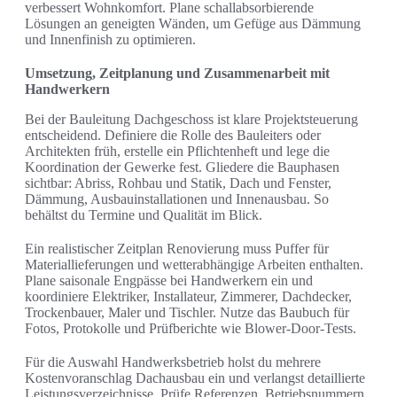
verbessert Wohnkomfort. Plane schallabsorbierende
Lösungen an geneigten Wänden, um Gefüge aus Dämmung
und Innenfinish zu optimieren.
Umsetzung, Zeitplanung und Zusammenarbeit mit
Handwerkern
Bei der Bauleitung Dachgeschoss ist klare Projektsteuerung
entscheidend. Definiere die Rolle des Bauleiters oder
Architekten früh, erstelle ein Pflichtenheft und lege die
Koordination der Gewerke fest. Gliedere die Bauphasen
sichtbar: Abriss, Rohbau und Statik, Dach und Fenster,
Dämmung, Ausbauinstallationen und Innenausbau. So
behältst du Termine und Qualität im Blick.
Ein realistischer Zeitplan Renovierung muss Puffer für
Materiallieferungen und wetterabhängige Arbeiten enthalten.
Plane saisonale Engpässe bei Handwerkern ein und
koordiniere Elektriker, Installateur, Zimmerer, Dachdecker,
Trockenbauer, Maler und Tischler. Nutze das Baubuch für
Fotos, Protokolle und Prüfberichte wie Blower-Door-Tests.
Für die Auswahl Handwerksbetrieb holst du mehrere
Kostenvoranschlag Dachausbau ein und verlangst detaillierte
Leistungsverzeichnisse. Prüfe Referenzen, Betriebsnummern