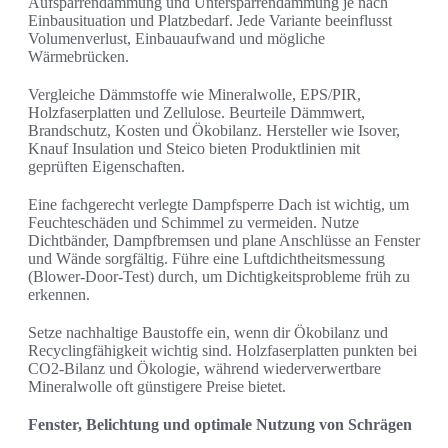
Aufsparrendämmung und Untersparrendämmung je nach
Einbausituation und Platzbedarf. Jede Variante beeinflusst
Volumenverlust, Einbauaufwand und mögliche
Wärmebrücken.
Vergleiche Dämmstoffe wie Mineralwolle, EPS/PIR,
Holzfaserplatten und Zellulose. Beurteile Dämmwert,
Brandschutz, Kosten und Ökobilanz. Hersteller wie Isover,
Knauf Insulation und Steico bieten Produktlinien mit
geprüften Eigenschaften.
Eine fachgerecht verlegte Dampfsperre Dach ist wichtig, um
Feuchteschäden und Schimmel zu vermeiden. Nutze
Dichtbänder, Dampfbremsen und plane Anschlüsse an Fenster
und Wände sorgfältig. Führe eine Luftdichtheitsmessung
(Blower-Door-Test) durch, um Dichtigkeitsprobleme früh zu
erkennen.
Setze nachhaltige Baustoffe ein, wenn dir Ökobilanz und
Recyclingfähigkeit wichtig sind. Holzfaserplatten punkten bei
CO2-Bilanz und Ökologie, während wiederverwertbare
Mineralwolle oft günstigere Preise bietet.
Fenster, Belichtung und optimale Nutzung von Schrägen