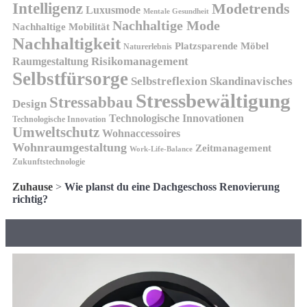
Intelligenz
Modetrends
Luxusmode
Mentale Gesundheit
Nachhaltige Mode
Nachhaltige Mobilität
Nachhaltigkeit
Platzsparende Möbel
Naturerlebnis
Risikomanagement
Raumgestaltung
Selbstfürsorge
Skandinavisches
Selbstreflexion
Stressbewältigung
Stressabbau
Design
Technologische Innovationen
Technologische Innovation
Umweltschutz
Wohnaccessoires
Wohnraumgestaltung
Zeitmanagement
Work-Life-Balance
Zukunftstechnologie
Zuhause
>
Wie planst du eine Dachgeschoss Renovierung
richtig?