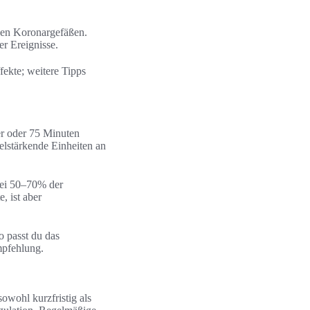
 den Koronargefäßen.
er Ereignisse.
fekte; weitere Tipps
er oder 75 Minuten
lstärkende Einheiten an
 bei 50–70% der
, ist aber
o passt du das
mpfehlung.
owohl kurzfristig als