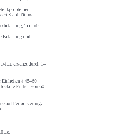
elenkproblemen.
ert Stabilität und
nkbelastung; Technik
le Belastung und
vität, ergänzt durch 1–
.
e Einheiten à 45–60
, lockere Einheit von 60–
te auf Periodisierung:
n.
lltag.