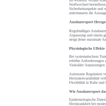
Im weiteren Verlauf erl
Stoffwechsel beeinflusst
Sicherheitsaspekte und w
untermauern die Aussage
Ausdauersport Herzge
Regelmäßiges Ausdauertra
Anpassung und einem grö
steigt deine maximale S
Physiologische Effekt
Bei systematischem Trai
erhöhte Anforderungen a
Vaskuläre Anpassungen v
Autonome Regulation ver
Herzratenvariabilität ver
Flexibilität in Ruhe und 
Wie Ausdauersport das
Epidemiologische Daten 
Herzkrankheit bei moder