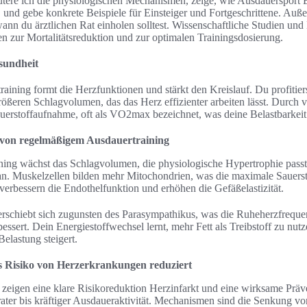
äutere ich die physiologischen Mechanismen, zeige, wie Ausdauersport 
, und gebe konkrete Beispiele für Einsteiger und Fortgeschrittene. Au
ann du ärztlichen Rat einholen solltest. Wissenschaftliche Studien un
n zur Mortalitätsreduktion und zur optimalen Trainingsdosierung.
sundheit
ining formt die Herzfunktionen und stärkt den Kreislauf. Du profitiers
ßeren Schlagvolumen, das das Herz effizienter arbeiten lässt. Durch v
auerstoffaufnahme, oft als VO2max bezeichnet, was deine Belastbarkeit
e von regelmäßigem Ausdauertraining
ning wächst das Schlagvolumen, die physiologische Hypertrophie pas
n. Muskelzellen bilden mehr Mitochondrien, was die maximale Sauerst
erbessern die Endothelfunktion und erhöhen die Gefäßelastizität.
schiebt sich zugunsten des Parasympathikus, was die Ruheherzfreque
bessert. Dein Energiestoffwechsel lernt, mehr Fett als Treibstoff zu nut
Belastung steigert.
 Risiko von Herzerkrankungen reduziert
zeigen eine klare Risikoreduktion Herzinfarkt und eine wirksame Präv
ater bis kräftiger Ausdaueraktivität. Mechanismen sind die Senkung vo