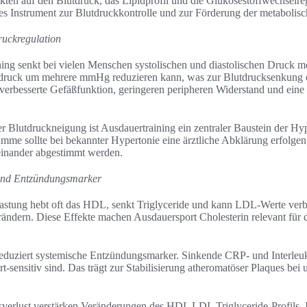
ekten auf den Blutdruck, das Lipidprofil und die Glukosestoffwechselr
mes Instrument zur Blutdruckkontrolle und zur Förderung der metabolis
ruckregulation
ing senkt bei vielen Menschen systolischen und diastolischen Druck me
druck um mehrere mmHg reduzieren kann, was zur Blutdrucksenkung du
rbesserte Gefäßfunktion, geringeren peripheren Widerstand und eine
r Blutdruckneigung ist Ausdauertraining ein zentraler Baustein der Hy
mme sollte bei bekannter Hypertonie eine ärztliche Abklärung erfolgen
einander abgestimmt werden.
l und Entzündungsmarker
astung hebt oft das HDL, senkt Triglyceride und kann LDL-Werte ver
rändern. Diese Effekte machen Ausdauersport Cholesterin relevant für 
duziert systemische Entzündungsmarker. Sinkende CRP- und Interleuk
sensitiv sind. Das trägt zur Stabilisierung atheromatöser Plaques bei u
erlust verstärken Veränderungen des HDL LDL Triglyceride-Profils. 