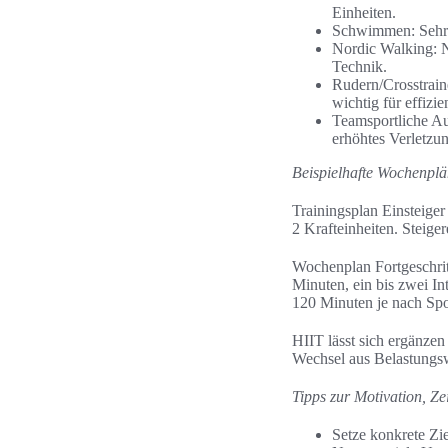
Einheiten.
Schwimmen: Sehr 
Nordic Walking: Ni
Technik.
Rudern/Crosstrain
wichtig für effizie
Teamsportliche Au
erhöhtes Verletzun
Beispielhafte Wochenplän
Trainingsplan Einsteige
2 Krafteinheiten. Stei
Wochenplan Fortgeschrit
Minuten, ein bis zwei In
120 Minuten je nach Spor
HIIT lässt sich ergänze
Wechsel aus Belastungs
Tipps zur Motivation, 
Setze konkrete Zi