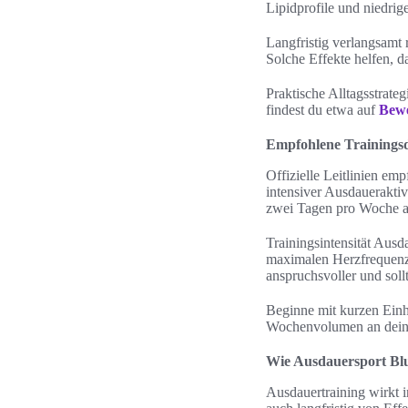
Lipidprofile und niedri
Langfristig verlangsamt 
Solche Effekte helfen, d
Praktische Alltagsstrate
findest du etwa auf
Bew
Empfohlene Trainingsd
Offizielle Leitlinien e
intensiver Ausdauerakti
zwei Tagen pro Woche a
Trainingsintensität Ausd
maximalen Herzfrequenz, 
anspruchsvoller und soll
Beginne mit kurzen Einh
Wochenvolumen an deine 
Wie Ausdauersport Blut
Ausdauertraining wirkt i