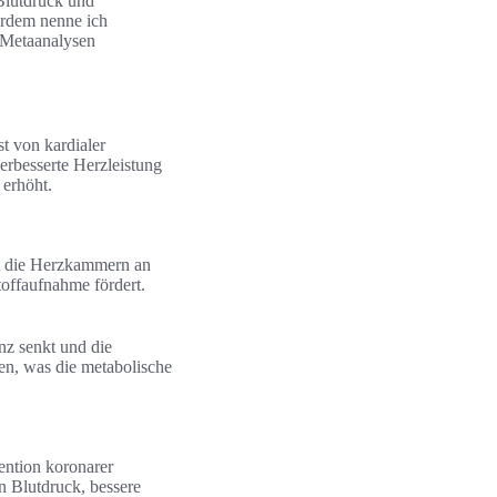
Blutdruck und
ßerdem nenne ich
d Metaanalysen
t von kardialer
erbesserte Herzleistung
 erhöht.
st die Herzkammern an
offaufnahme fördert.
nz senkt und die
zen, was die metabolische
ention koronarer
n Blutdruck, bessere