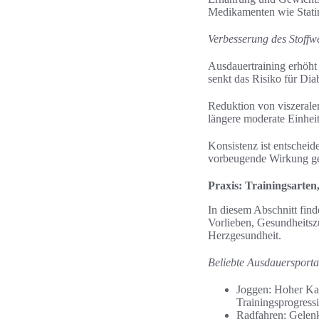
Medikamenten wie Statine
Verbesserung des Stoffw
Ausdauertraining erhöht 
senkt das Risiko für Dia
Reduktion von viszerale
längere moderate Einheite
Konsistenz ist entschei
vorbeugende Wirkung ge
Praxis: Trainingsarten,
In diesem Abschnitt find
Vorlieben, Gesundheitszu
Herzgesundheit.
Beliebte Ausdauersporta
Joggen: Hoher Kal
Trainingsprogressi
Radfahren: Gelenk