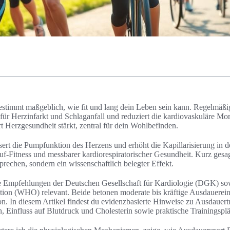
estimmt maßgeblich, wie fit und lang dein Leben sein kann. Regelmäß
für Herzinfarkt und Schlaganfall und reduziert die kardiovaskuläre Morta
 Herzgesundheit stärkt, zentral für dein Wohlbefinden.
ert die Pumpfunktion des Herzens und erhöht die Kapillarisierung in d
uf-Fitness und messbarer kardiorespiratorischer Gesundheit. Kurz gesa
sprechen, sondern ein wissenschaftlich belegter Effekt.
e Empfehlungen der Deutschen Gesellschaft für Kardiologie (DGK) sowi
tion (WHO) relevant. Beide betonen moderate bis kräftige Ausdauerein
 In diesem Artikel findest du evidenzbasierte Hinweise zu Ausdauertr
, Einfluss auf Blutdruck und Cholesterin sowie praktische Trainingspl