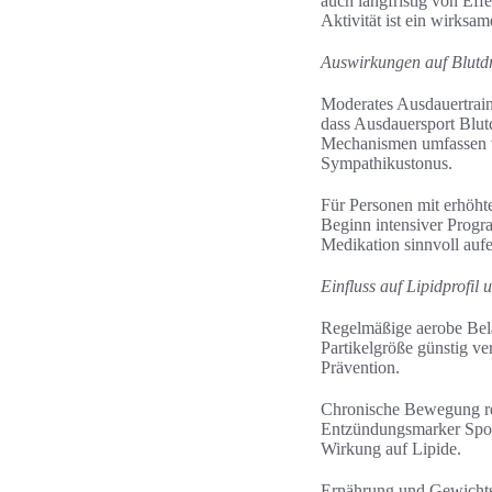
auch langfristig von Eff
Aktivität ist ein wirksa
Auswirkungen auf Blutd
Moderates Ausdauertrain
dass Ausdauersport Blut
Mechanismen umfassen ve
Sympathikustonus.
Für Personen mit erhöhte
Beginn intensiver Progra
Medikation sinnvoll auf
Einfluss auf Lipidprofi
Regelmäßige aerobe Bel
Partikelgröße günstig ve
Prävention.
Chronische Bewegung re
Entzündungsmarker Sport-
Wirkung auf Lipide.
Ernährung und Gewichtsv