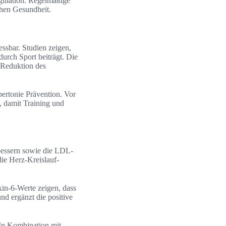
egulation. Regelmäßige
chen Gesundheit.
ssbar. Studien zeigen,
rch Sport beiträgt. Die
 Reduktion des
pertonie Prävention. Vor
, damit Training und
bessern sowie die LDL-
die Herz-Kreislauf-
in-6-Werte zeigen, dass
nd ergänzt die positive
In Kombination mit