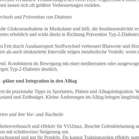
n lassen sich oft größere Verbesserungen erzielen.
echsels und Prävention von Diabetes
die Glukoseaufnahme in Muskulatur und hilft, die Insulinsensitivität ve
betes erheblich und wirkt direkt in Richtung Prävention Typ-2-Diabetes
m Fett durch Ausdauersport Stoffwechsel verbessert Blutwerte und H
n als auch strukturierte Intervalle zeigen metabolische Vorteile, wenn d
dend. Kombinierst du Bewegung mit einer mediterranen oder ausgewogen
gen Typ-2-Diabetes deutlich.
 -pläne und Integration in den Alltag
est du praxisnahe Tipps zu Sportarten, Plänen und Alltagsintegration. 
stand und Zeitbudget. Kleine Änderungen im Alltag bringen langfristig
rten und ihre Vor- und Nachteile
orienverbrauch und effektiv für VO2max. Beachte Gelenkbelastung u
on mit schrittweiser Steigerung um.
schonend und gut für Pendeln. Du kannst Trainingszeiten effektiv nutz