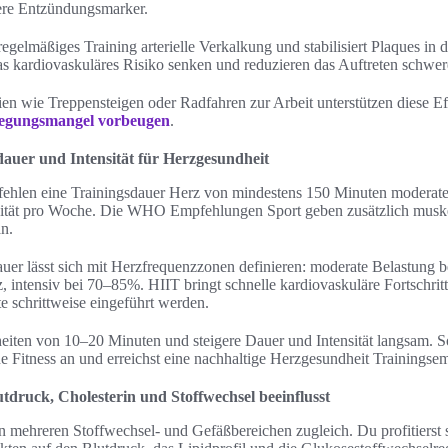
gere Entzündungsmarker.
regelmäßiges Training arterielle Verkalkung und stabilisiert Plaques in
as kardiovaskuläres Risiko senken und reduzieren das Auftreten schwer
gien wie Treppensteigen oder Radfahren zur Arbeit unterstützen diese Ef
egungsmangel vorbeugen
.
auer und Intensität für Herzgesundheit
mpfehlen eine Trainingsdauer Herz von mindestens 150 Minuten moderat
vität pro Woche. Die WHO Empfehlungen Sport geben zusätzlich muske
n.
auer lässt sich mit Herzfrequenzzonen definieren: moderate Belastung
intensiv bei 70–85%. HIIT bringt schnelle kardiovaskuläre Fortschritte
te schrittweise eingeführt werden.
eiten von 10–20 Minuten und steigere Dauer und Intensität langsam. S
Fitness an und erreichst eine nachhaltige Herzgesundheit Trainingse
druck, Cholesterin und Stoffwechsel beeinflusst
n mehreren Stoffwechsel- und Gefäßbereichen zugleich. Du profitierst s