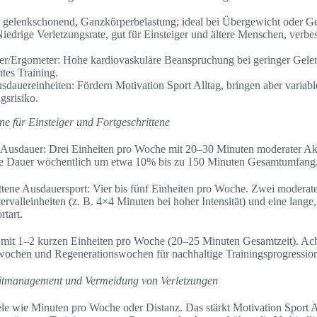
gelenkschonend, Ganzkörperbelastung; ideal bei Übergewicht oder G
edrige Verletzungsrate, gut für Einsteiger und ältere Menschen, verbess
er/Ergometer: Hohe kardiovaskuläre Beanspruchung bei geringer Gele
ntes Training.
sdauereinheiten: Fördern Motivation Sport Alltag, bringen aber variab
gsrisiko.
e für Einsteiger und Fortgeschrittene
r Ausdauer: Drei Einheiten pro Woche mit 20–30 Minuten moderater Akti
gere Dauer wöchentlich um etwa 10% bis zu 150 Minuten Gesamtumfang
tene Ausdauersport: Vier bis fünf Einheiten pro Woche. Zwei moderat
tervalleinheiten (z. B. 4×4 Minuten bei hoher Intensität) und eine lange
tart.
n mit 1–2 kurzen Einheiten pro Woche (20–25 Minuten Gesamtzeit). Ach
wochen und Regenerationswochen für nachhaltige Trainingsprogressio
Zeitmanagement und Vermeidung von Verletzungen
ele wie Minuten pro Woche oder Distanz. Das stärkt Motivation Sport A