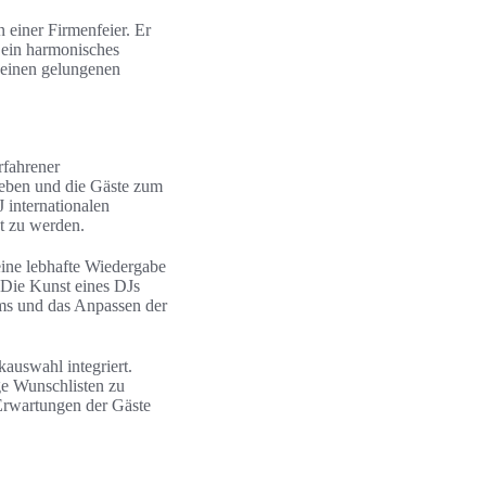
einer Firmenfeier. Er
 ein harmonisches
 einen gelungenen
rfahrener
heben und die Gäste zum
 internationalen
t zu werden.
eine lebhafte Wiedergabe
. Die Kunst eines DJs
ums und das Anpassen der
auswahl integriert.
ge Wunschlisten zu
 Erwartungen der Gäste