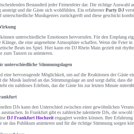
ntscheidenden Bestandteil jeder Firmenfeier dar. Die richtige Auswahl a
 ansteigt und die Gäste sich wohlfühlen. Ein erfahrener
Party DJ
verst
uf unterschiedliche Musikgenres zurückgreift und diese geschickt kombin
 Wirkung
 können unterschiedliche Emotionen hervorrufen. Für den Empfang eign
e Klänge, die eine angenehme Atmosphäre schaffen. Wenn die Feier in 
tische Beats ins Spiel. Hier kann ein DJ Rhein Main gezielt mit rhyt
te zum Tanzen zu animieren.
ür unterschiedliche Stimmungslagen
nd eine hervorragende Möglichkeit, um auf die Reaktionen der Gäste e
sst die Musik laufend an das Stimmungslage an und sorgt dafür, dass die
teht ein nahtloses Erlebnis, das die Gäste bis zur letzten Minute mitreißt
Frankfurt
onellen DJs kann den Unterschied zwischen einer gewöhnlichen Verans
 ausmachen. In Frankfurt gibt es zahlreiche talentierte DJs, die sowohl 
eine
DJ Frankfurt Hochzeit
engagiert werden können. Ihre Erfahrung i
ie sie das Publikum animieren und für die richtige Stimmung sorgen kö