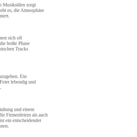
n Musikstilen sorgt
eht es, die Atmosphäre
iert.
en sich oft
die heiße Phase
hmischen Tracks
inzugehen. Ein
 Feier lebendig und
.
taltung und einem
für Firmenfeiern als auch
st ein entscheidender
nnen.