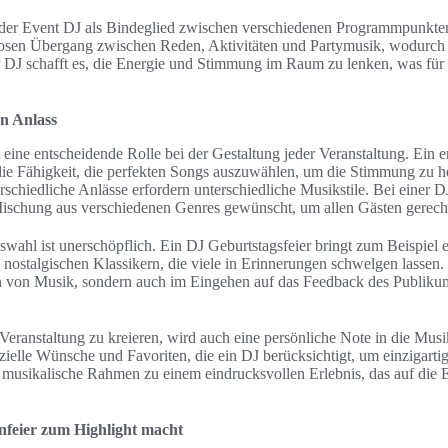
 der Event DJ als Bindeglied zwischen verschiedenen Programmpunkten 
slosen Übergang zwischen Reden, Aktivitäten und Partymusik, wodurch
r DJ schafft es, die Energie und Stimmung im Raum zu lenken, was für
n Anlass
eine entscheidende Rolle bei der Gestaltung jeder Veranstaltung. Ein e
ie Fähigkeit, die perfekten Songs auszuwählen, um die Stimmung zu 
schiedliche Anlässe erfordern unterschiedliche Musikstile. Bei einer DJ
Mischung aus verschiedenen Genres gewünscht, um allen Gästen gerech
swahl ist unerschöpflich. Ein DJ Geburtstagsfeier bringt zum Beispiel 
 nostalgischen Klassikern, die viele in Erinnerungen schwelgen lassen
len von Musik, sondern auch im Eingehen auf das Feedback des Publik
eranstaltung zu kreieren, wird auch eine persönliche Note in die Musik
ielle Wünsche und Favoriten, die ein DJ berücksichtigt, um einzigarti
er musikalische Rahmen zu einem eindrucksvollen Erlebnis, das auf die
nfeier zum Highlight macht