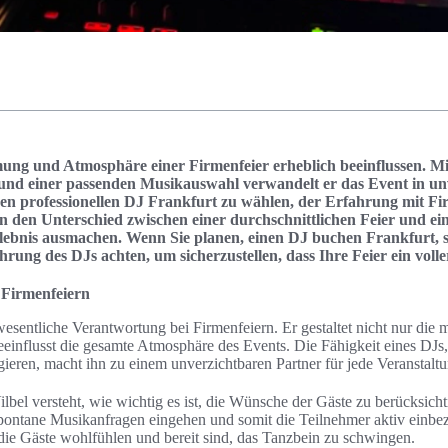
ung und Atmosphäre einer Firmenfeier erheblich beeinflussen. Mi
und einer passenden Musikauswahl verwandelt er das Event in un
inen professionellen DJ Frankfurt zu wählen, der Erfahrung mit Fi
n den Unterschied zwischen einer durchschnittlichen Feier und e
bnis ausmachen. Wenn Sie planen, einen DJ buchen Frankfurt, sol
rung des DJs achten, um sicherzustellen, dass Ihre Feier ein volle
i Firmenfeiern
sentliche Verantwortung bei Firmenfeiern. Er gestaltet nicht nur die 
einflusst die gesamte Atmosphäre des Events. Die Fähigkeit eines DJs
ieren, macht ihn zu einem unverzichtbaren Partner für jede Veranstaltu
lbel versteht, wie wichtig es ist, die Wünsche der Gäste zu berücksich
 spontane Musikanfragen eingehen und somit die Teilnehmer aktiv einbez
h die Gäste wohlfühlen und bereit sind, das Tanzbein zu schwingen.