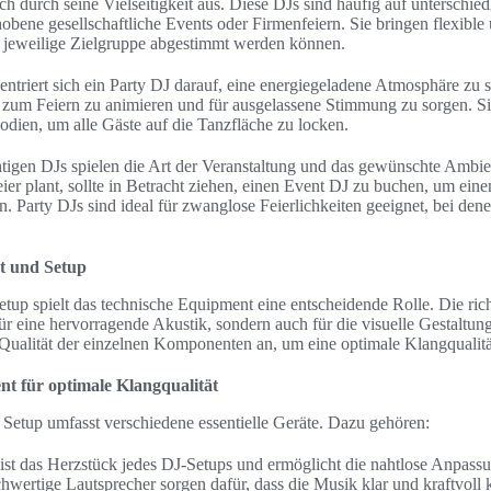
ch durch seine Vielseitigkeit aus. Diese DJs sind häufig auf unterschie
gehobene gesellschaftliche Events oder Firmenfeiern. Sie bringen flexibl
die jeweilige Zielgruppe abgestimmt werden können.
triert sich ein Party DJ darauf, eine energiegeladene Atmosphäre zu s
m zum Feiern zu animieren und für ausgelassene Stimmung zu sorgen. Si
dien, um alle Gäste auf die Tanzfläche zu locken.
htigen DJs spielen die Art der Veranstaltung und das gewünschte Ambie
ier plant, sollte in Betracht ziehen, einen Event DJ zu buchen, um eine
 Party DJs sind ideal für zwanglose Feierlichkeiten geeignet, bei den
t und Setup
etup spielt das technische Equipment eine entscheidende Rolle. Die ri
für eine hervorragende Akustik, sondern auch für die visuelle Gestaltun
Qualität der einzelnen Komponenten an, um eine optimale Klangqualität
t für optimale Klangqualität
 Setup umfasst verschiedene essentielle Geräte. Dazu gehören:
ist das Herzstück jedes DJ-Setups und ermöglicht die nahtlose Anpass
wertige Lautsprecher sorgen dafür, dass die Musik klar und kraftvoll k