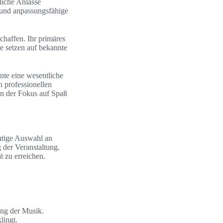
dliche Anlässe
e und anpassungsfähige
chaffen. Ihr primäres
e setzen auf bekannte
nte eine wesentliche
n professionellen
en der Fokus auf Spaß
chtige Auswahl an
g der Veranstaltung.
 zu erreichen.
ung der Musik.
lingt.