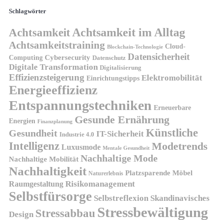
Schlagwörter
Achtsamkeit
Achtsamkeit im Alltag
Achtsamkeitstraining
Cloud-
Blockchain-Technologie
Datensicherheit
Cybersecurity
Computing
Datenschutz
Digitale Transformation
Digitalisierung
Effizienzsteigerung
Elektromobilität
Einrichtungstipps
Energieeffizienz
Entspannungstechniken
Erneuerbare
Gesunde Ernährung
Energien
Finanzplanung
Künstliche
Gesundheit
IT-Sicherheit
Industrie 4.0
Intelligenz
Modetrends
Luxusmode
Mentale Gesundheit
Nachhaltige Mode
Nachhaltige Mobilität
Nachhaltigkeit
Platzsparende Möbel
Naturerlebnis
Risikomanagement
Raumgestaltung
Selbstfürsorge
Skandinavisches
Selbstreflexion
Stressbewältigung
Stressabbau
Design