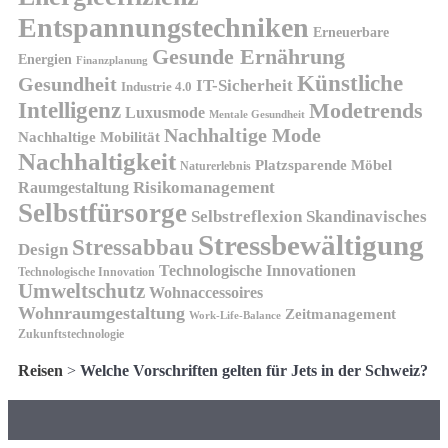
Entspannungstechniken
Erneuerbare
Gesunde Ernährung
Energien
Finanzplanung
Künstliche
Gesundheit
IT-Sicherheit
Industrie 4.0
Intelligenz
Modetrends
Luxusmode
Mentale Gesundheit
Nachhaltige Mode
Nachhaltige Mobilität
Nachhaltigkeit
Platzsparende Möbel
Naturerlebnis
Risikomanagement
Raumgestaltung
Selbstfürsorge
Skandinavisches
Selbstreflexion
Stressbewältigung
Stressabbau
Design
Technologische Innovationen
Technologische Innovation
Umweltschutz
Wohnaccessoires
Wohnraumgestaltung
Zeitmanagement
Work-Life-Balance
Zukunftstechnologie
Reisen
>
Welche Vorschriften gelten für Jets in der Schweiz?