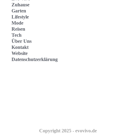
Zuhause
Garten
Lifestyle
Mode
Reisen
Tech
Über Uns
Kontakt
Website
Datenschutzerklärung
Evo Vivo Deutschland
Evo Vivo España
Evo Vivo Nederland
Evo Vivo Schweiz
Copyright 2025 - evovivo.de