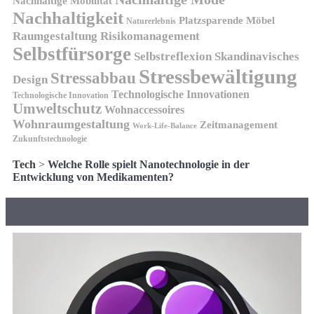
Nachhaltige Mobilität
Nachhaltigkeit
Platzsparende Möbel
Naturerlebnis
Risikomanagement
Raumgestaltung
Selbstfürsorge
Skandinavisches
Selbstreflexion
Stressbewältigung
Stressabbau
Design
Technologische Innovationen
Technologische Innovation
Umweltschutz
Wohnaccessoires
Wohnraumgestaltung
Zeitmanagement
Work-Life-Balance
Zukunftstechnologie
Tech
>
Welche Rolle spielt Nanotechnologie in der
Entwicklung von Medikamenten?