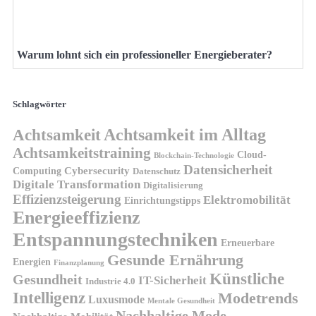
Warum lohnt sich ein professioneller Energieberater?
Schlagwörter
Achtsamkeit
Achtsamkeit im Alltag
Achtsamkeitstraining
Cloud-
Blockchain-Technologie
Datensicherheit
Cybersecurity
Computing
Datenschutz
Digitale Transformation
Digitalisierung
Effizienzsteigerung
Elektromobilität
Einrichtungstipps
Energieeffizienz
Entspannungstechniken
Erneuerbare
Gesunde Ernährung
Energien
Finanzplanung
Künstliche
Gesundheit
IT-Sicherheit
Industrie 4.0
Intelligenz
Modetrends
Luxusmode
Mentale Gesundheit
Nachhaltige Mode