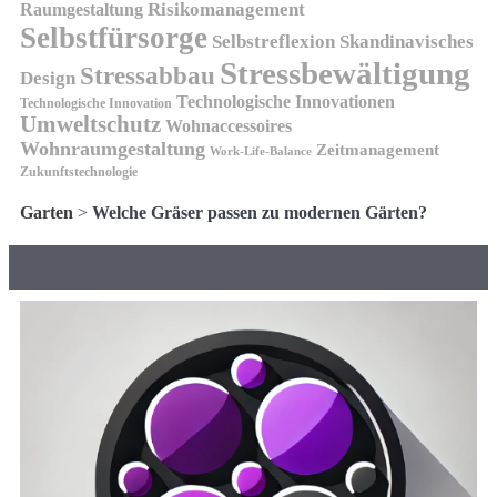
Risikomanagement
Raumgestaltung
Selbstfürsorge
Skandinavisches
Selbstreflexion
Stressbewältigung
Stressabbau
Design
Technologische Innovationen
Technologische Innovation
Umweltschutz
Wohnaccessoires
Wohnraumgestaltung
Zeitmanagement
Work-Life-Balance
Zukunftstechnologie
Garten
>
Welche Gräser passen zu modernen Gärten?