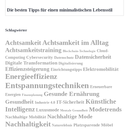
Die besten Tipps für einen minimalistischen Lebensstil
Schlagwörter
Achtsamkeit
Achtsamkeit im Alltag
Achtsamkeitstraining
Cloud-
Blockchain-Technologie
Datensicherheit
Cybersecurity
Computing
Datenschutz
Digitale Transformation
Digitalisierung
Effizienzsteigerung
Elektromobilität
Einrichtungstipps
Energieeffizienz
Entspannungstechniken
Erneuerbare
Gesunde Ernährung
Energien
Finanzplanung
Künstliche
Gesundheit
IT-Sicherheit
Industrie 4.0
Intelligenz
Modetrends
Luxusmode
Mentale Gesundheit
Nachhaltige Mode
Nachhaltige Mobilität
Nachhaltigkeit
Platzsparende Möbel
Naturerlebnis