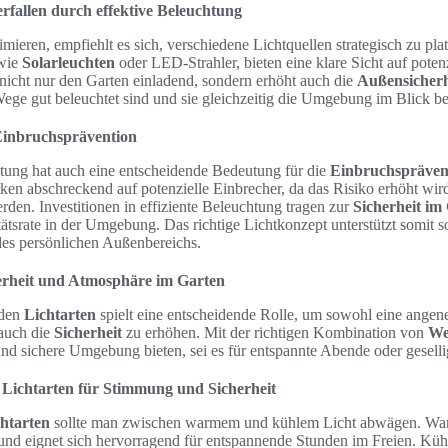
rfallen durch effektive Beleuchtung
mieren, empfiehlt es sich, verschiedene Lichtquellen strategisch zu plat
 wie
Solarleuchten
oder LED-Strahler, bieten eine klare Sicht auf poten
icht nur den Garten einladend, sondern erhöht auch die
Außensicherh
Wege gut beleuchtet sind und sie gleichzeitig die Umgebung im Blick b
inbruchsprävention
tung hat auch eine entscheidende Bedeutung für die
Einbruchspräven
en abschreckend auf potenzielle Einbrecher, da das Risiko erhöht wi
den. Investitionen in effiziente Beleuchtung tragen zur
Sicherheit im
tätsrate in der Umgebung. Das richtige Lichtkonzept unterstützt somit s
es persönlichen Außenbereichs.
erheit und Atmosphäre im Garten
nden
Lichtarten
spielt eine entscheidende Rolle, um sowohl eine ang
auch die
Sicherheit
zu erhöhen. Mit der richtigen Kombination von
We
und sichere Umgebung bieten, sei es für entspannte Abende oder gesel
 Lichtarten für Stimmung und Sicherheit
htarten
sollte man zwischen warmem und kühlem Licht abwägen. Warm
nd eignet sich hervorragend für entspannende Stunden im Freien. Küh