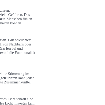
zieren.
zielle Gefahren. Das
eit
. Menschen fühlen
ehalten können.
tion
. Gut beleuchtete
rd, von Nachbarn oder
 Garten
bei und
owohl die Funktionalität
enehme
Stimmung im
geleuchten
kann jeder
lige Zusammenkünfte.
es Licht schafft eine
les Licht hingegen kann