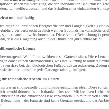
Optionen stehen zur Verfügung, die den individuellen Bedürfnissen ger
izienz, Umweltbewusstsein und das Schaffen einer einladenden Atmosph
zient und nachhaltig
ich aufgrund ihrer hohen Energieeffizienz und Langlebigkeit als eine d
etabliert. Sie verbraucht deutlich weniger Strom als herkömmliche Glü
 sondern auch umweltschonend ist. Diese Art der Beleuchtung ist perfe
ür, dass die Umgebung auch in der Dunkelheit gut sichtbar bleibt.
eltfreundliche Lösung
 hervorragende Wahl für umweltbewusste Gartenbesitzer. Diese Leucht
igen daher keinen Stromanschluss, was ihre Nutzung besonders flexibel
e tragen dazu bei, den ökologischen Fußabdruck zu reduzieren. Zudem s
ss sie sich harmonisch in jede Gartengestaltung einfügen.
 für romantische Abende im Garten
im Garten sind spezielle Stimmungsbeleuchtungen ideal. Diese sorgen 
ich sowohl drinnen als auch draußen einsetzen. Mit kreativen Lichtak
ßenbereich in eine einladende Oase verwandeln. Ob mithilfe von Lichte
r Beleuchtung – der Fantasie sind keine Grenzen gesetzt und das Ambi
en.