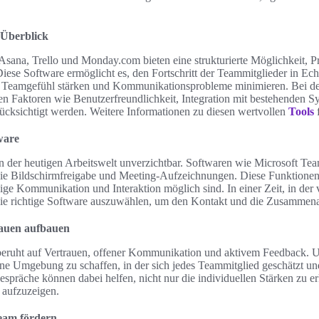
 Überblick
Asana, Trello und Monday.com bieten eine strukturierte Möglichkeit, P
se Software ermöglicht es, den Fortschritt der Teammitglieder in Echt
as Teamgefühl stärken und Kommunikationsprobleme minimieren. Bei d
ten Faktoren wie Benutzerfreundlichkeit, Integration mit bestehenden 
ücksichtigt werden. Weitere Informationen zu diesen wertvollen
Tools
f
ware
 in der heutigen Arbeitswelt unverzichtbar. Softwaren wie Microsoft T
ie Bildschirmfreigabe und Meeting-Aufzeichnungen. Diese Funktionen 
ge Kommunikation und Interaktion möglich sind. In einer Zeit, in der v
, die richtige Software auszuwählen, um den Kontakt und die Zusammena
auen aufbauen
beruht auf Vertrauen, offener Kommunikation und aktivem Feedback. 
 eine Umgebung zu schaffen, in der sich jedes Teammitglied geschätzt und
präche können dabei helfen, nicht nur die individuellen Stärken zu e
 aufzuzeigen.
eam fördern