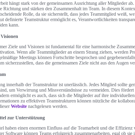
rbeit hängt stark von der gemeinsamen Ausrichtung aller Mitglieder a
are Richtung und stärken den Zusammenhalt im Team. In diesem Kontext 
tscheidende Rolle, da sie sicherstellt, dass jedes Teammitglied weiß, 
t definierte Teamstruktur ermöglicht es, Verantwortlichkeiten transpa
iden kann.
 Visionen
er Ziele und Visionen ist fundamental für eine harmonische Zusammen
vation. Wenn alle Teammitglieder an einem Strang ziehen, werden Proj
gelmäßige Meetings können Fortschritte besprochen und gegebenenfal
sicherzustellen, dass die gemeinsamen Ziele nicht aus den Augen ve
eam
ung innerhalb der Teamstruktur ist unerlässlich. Jedes Mitglied sollte g
sind, um Verwirrung und Missverständnisse zu vermeiden. Dies fördert 
ern ermöglicht es auch, dass sich die Mitglieder auf ihre individuelle
rmationen zu effektiven Teamstrukturen können nützliche die kollaborat
dieser
Website
nachgelesen werden.
ttel zur Unterstützung
tel haben einen enormen Einfluss auf die Teamarbeit und die Effizienz
ter Software können Teams erfolgreich zusammenarbeiten, egal ob sie 