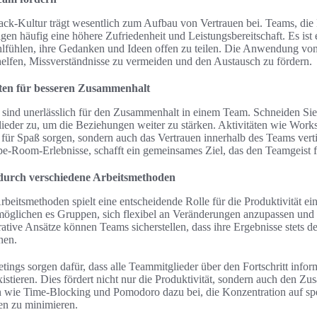
ack-Kultur trägt wesentlich zum Aufbau von Vertrauen bei. Teams, die
gen häufig eine höhere Zufriedenheit und Leistungsbereitschaft. Es ist 
lfühlen, ihre Gedanken und Ideen offen zu teilen. Die Anwendung vo
elfen, Missverständnisse zu vermeiden und den Austausch zu fördern.
ten für besseren Zusammenhalt
 sind unerlässlich für den Zusammenhalt in einem Team. Schneiden Sie 
lieder zu, um die Beziehungen weiter zu stärken. Aktivitäten wie Wor
für Spaß sorgen, sondern auch das Vertrauen innerhalb des Teams verti
e-Room-Erlebnisse, schafft ein gemeinsames Ziel, das den Teamgeist f
 durch verschiedene Arbeitsmethoden
rbeitsmethoden spielt eine entscheidende Rolle für die Produktivität 
öglichen es Gruppen, sich flexibel an Veränderungen anzupassen und P
rative Ansätze können Teams sicherstellen, dass ihre Ergebnisse stets d
hen.
gs sorgen dafür, dass alle Teammitglieder über den Fortschritt inform
istieren. Dies fördert nicht nur die Produktivität, sondern auch den 
 wie Time-Blocking und Pomodoro dazu bei, die Konzentration auf sp
n zu minimieren.