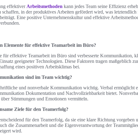
ng effektiver
Arbeitsmethoden
kann jedes Team seine Effizienz erhebl
 schaffen, in der produktives Arbeiten gefördert wird, was letztendlich
 beiträgt. Eine positive Unternehmenskultur und effektive Arbeitsmetho
verbunden.
en Elemente für effektive Teamarbeit im Büro?
e für effektive Teamarbeit im Büro sind verbesserte Kommunikation, k
Einsatz geeigneter Technologien. Diese Faktoren tragen maßgeblich zur
haffung eines positiven Arbeitsklimas bei.
munikation sind im Team wichtig?
chriftliche und nonverbale Kommunikation wichtig. Verbal ermöglicht e
ommunikation Dokumentation und Nachvollziehbarkeit bietet. Nonver
n über Stimmungen und Emotionen vermitteln.
insame Ziele für den Teamerfolg?
ntscheidend für den Teamerfolg, da sie eine klare Richtung vorgeben 
 auch die Zusammenarbeit und die Eigenverantwortung der Teammitglie
eigert wird.