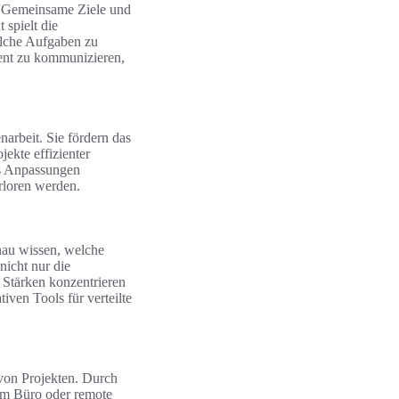
b. Gemeinsame Ziele und
spielt die
welche Aufgaben zu
rent zu kommunizieren,
arbeit. Sie fördern das
ekte effizienter
ls Anpassungen
rloren werden.
enau wissen, welche
nicht nur die
n Stärken konzentrieren
iven Tools für verteilte
 von Projekten. Durch
im Büro oder remote