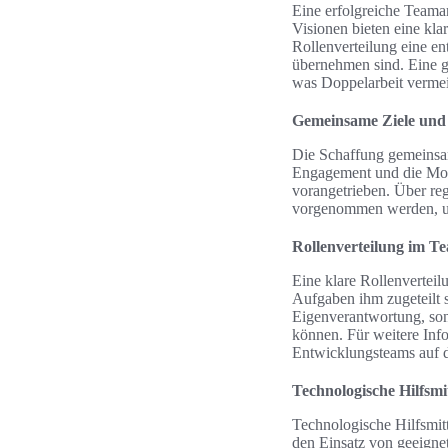
Eine erfolgreiche Teama
Visionen bieten eine kl
Rollenverteilung eine en
übernehmen sind. Eine gu
was Doppelarbeit verme
Gemeinsame Ziele und
Die Schaffung gemeinsam
Engagement und die Moti
vorangetrieben. Über re
vorgenommen werden, um 
Rollenverteilung im T
Eine klare Rollenverteil
Aufgaben ihm zugeteilt 
Eigenverantwortung, sond
können. Für weitere Info
Entwicklungsteams auf 
Technologische Hilfsmi
Technologische Hilfsmit
den Einsatz von geeigne