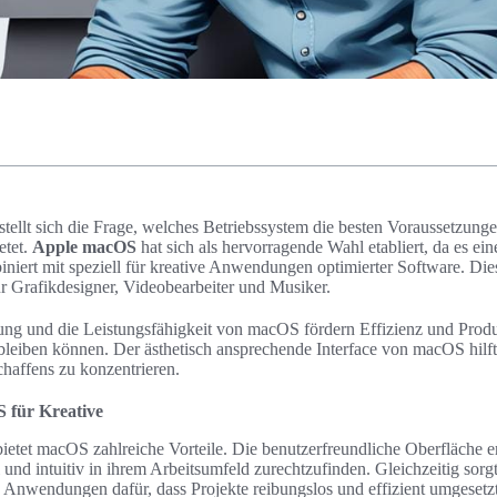
s stellt sich die Frage, welches Betriebssystem die besten Voraussetzung
etet.
Apple macOS
hat sich als hervorragende Wahl etabliert, da es ein
niert mit speziell für kreative Anwendungen optimierter Software. Die
r Grafikdesigner, Videobearbeiter und Musiker.
ng und die Leistungsfähigkeit von macOS fördern Effizienz und Produkt
bleiben können. Der ästhetisch ansprechende Interface von macOS hilft,
haffens zu konzentrieren.
S für Kreative
bietet macOS zahlreiche Vorteile. Die benutzerfreundliche Oberfläche e
und intuitiv in ihrem Arbeitsumfeld zurechtzufinden. Gleichzeitig sorgt
e Anwendungen dafür, dass Projekte reibungslos und effizient umgeset