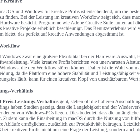
r Kreative
macOS und Windows für kreative Profis ist entscheidend, um die beste
zu finden. Bei der Leistung im kreativen Workflow zeigt sich, dass ma
 Hardware besticht. Programme wie Adobe Creative Suite laufen auf d
was kreative Projekte erheblich beschleunigt. Das Benutzererlebnis wird
 bietet, das perfekt auf kreative Anwendungen abgestimmt ist.
 Workflow
t Windows zwar eine größere Flexibilität bei der Hardware-Auswahl, le
ftwareleistung. Viele kreative Profis berichten von unerwarteten Abstü
Windows, die den Workflow stören können. Daher ist die Wahl von mac
eidung, da die Plattform eine höhere Stabilität und Leistungsfähigkeit v
ungslos läuft, kann für einen kreativen Kopf von unschätzbarem Wert 
ungs-Verhältnis
 Preis-Leistungs-Verhältnis
geht, stehen oft die höheren Anschaffun
dings haben Studien gezeigt, dass die Langlebigkeit und der Wiederv
r denen von Windows-PCs liegen. Dies bedeutet, dass die anfängliche I
 ist. Zudem kann die Einarbeitung in macOS durch die Nutzung von hilf
tere Abläufe ermöglichen, zusätzlich zur Produktivität beitragen. Letztlic
ei kreativen Profis nicht nur eine Frage der Leistung, sondern auch de