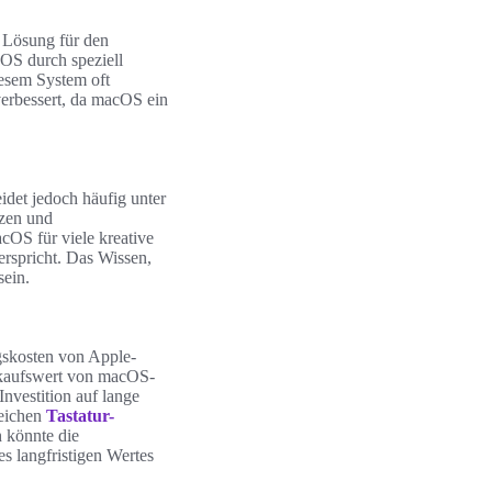
 Lösung für den
cOS durch speziell
iesem System oft
 verbessert, da macOS ein
idet jedoch häufig unter
rzen und
OS für viele kreative
erspricht. Das Wissen,
sein.
gskosten von Apple-
erkaufswert von macOS-
nvestition auf lange
reichen
Tastatur-
h könnte die
s langfristigen Wertes