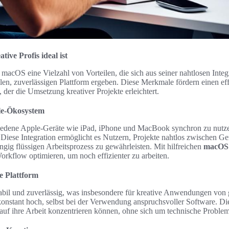
ve Profis ideal ist
t macOS eine Vielzahl von Vorteilen, die sich aus seiner nahtlosen Integ
len, zuverlässigen Plattform ergeben. Diese Merkmale fördern einen ef
, der die Umsetzung kreativer Projekte erleichtert.
ple-Ökosystem
iedene Apple-Geräte wie iPad, iPhone und MacBook synchron zu nutzen,
 Diese Integration ermöglicht es Nutzern, Projekte nahtlos zwischen Ger
gig flüssigen Arbeitsprozess zu gewährleisten. Mit hilfreichen
macOS 
rkflow optimieren, um noch effizienter zu arbeiten.
ge Plattform
tabil und zuverlässig, was insbesondere für kreative Anwendungen von 
onstant hoch, selbst bei der Verwendung anspruchsvoller Software. Diese
h auf ihre Arbeit konzentrieren können, ohne sich um technische Probl